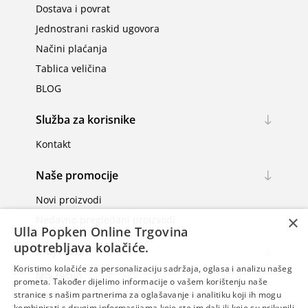
Dostava i povrat
Jednostrani raskid ugovora
Načini plaćanja
Tablica veličina
BLOG
Služba za korisnike
Kontakt
Naše promocije
Novi proizvodi
×
Nedavno pregledani proizvodi
Ulla Popken Online Trgovina
upotrebljava kolačiće.
Moj račun
Koristimo kolačiće za personalizaciju sadržaja, oglasa i analizu našeg
Moj račun
prometa. Također dijelimo informacije o vašem korištenju naše
Narudžbe
stranice s našim partnerima za oglašavanje i analitiku koji ih mogu
kombinirati s drugim informacijama koje ste im dali ili koje su prikupili