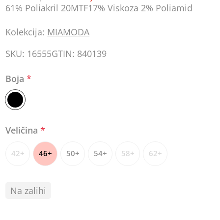
61% Poliakril 20MTF17% Viskoza 2% Poliamid
Kolekcija:
MIAMODA
SKU:
16555
GTIN:
840139
Boja
*
Veličina
*
42+
46+
50+
54+
58+
62+
Na zalihi