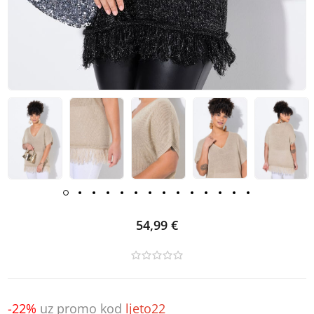
54,99 €
-22%
uz promo kod
ljeto22