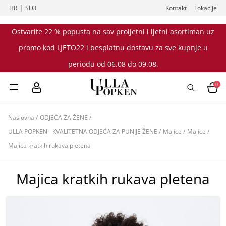
|
HR
SLO
Kontakt
Lokacije
Ostvarite 22 % popusta na sav proljetni i ljetni asortiman uz
promo kod LJETO22 i besplatnu dostavu za sve kupnje u
periodu od 06.08 do 09.08.
0
Naslovna
/
ODJEĆA ZA ŽENE
/
ULLA POPKEN - KVALITETNA ODJEĆA ZA PUNIJE ŽENE
/
Majice
/
Majice
/
Majica kratkih rukava pletena
Majica kratkih rukava pletena