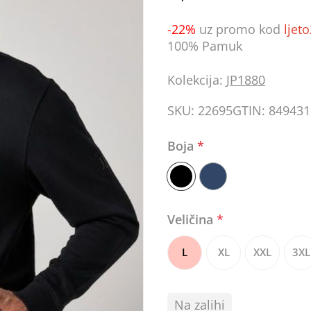
-22%
uz promo kod
ljet
100% Pamuk
Kolekcija:
JP1880
SKU:
22695
GTIN:
849431
Boja
*
Veličina
*
L
XL
XXL
3XL
Na zalihi