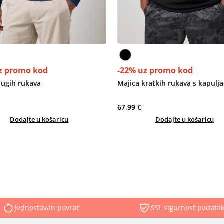
z promo kod
-22% uz promo kod
dugih rukava
Majica kratkih rukava s kapul
67,99 €
Dodajte u košaricu
Dodajte u košaricu
Jednostavan povrat
SSL sigurnost podata