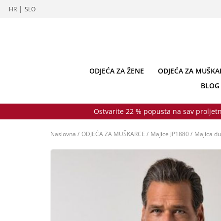
|
HR
SLO
ODJEĆA ZA ŽENE
ODJEĆA ZA MUŠKA
BLOG
Ostvarite 22 % popusta na sav proljetn
Naslovna
/
ODJEĆA ZA MUŠKARCE
/
Majice JP1880
/
Majica du