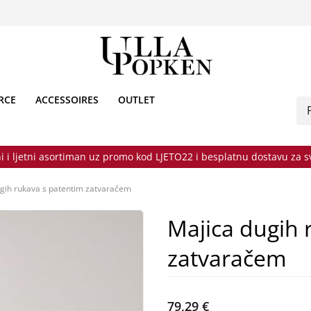
RCE
ACCESSOIRES
OUTLET
i i ljetni asortiman uz promo kod LJETO22 i besplatnu dostavu za 
gih rukava s patentim zatvaračem
Majica dugih 
zatvaračem
79,29 €