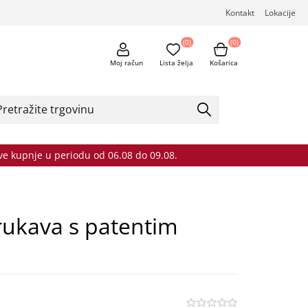
Kontakt
Lokacije
(0)
(0)
Moj račun
Lista želja
Košarica
sve kupnje u periodu od 06.08 do 09.08.
rukava s patentim