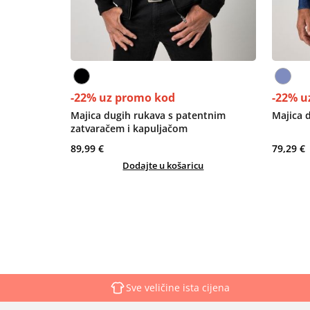
-22% uz promo kod
-22% u
Majica dugih rukava s patentnim
Majica 
zatvaračem i kapuljačom
89,99 €
79,29 €
Dodajte u košaricu
Sve veličine ista cijena