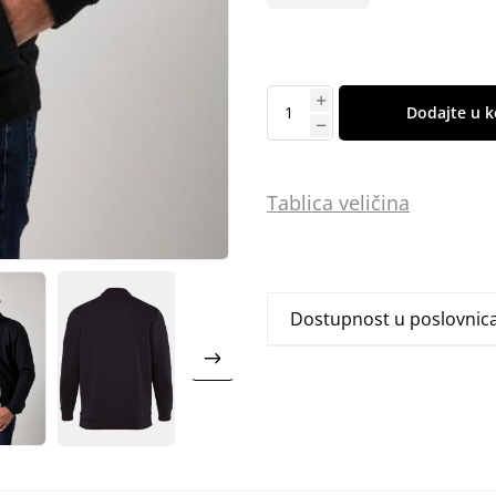
Dodajte u k
Tablica
vel
ičina
Dostupnost u poslovni