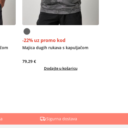
-22% uz promo kod
jačom
Majica dugih rukava s kapuljačom
79,29 €
Dodajte u košaricu
ka
Sigurna dostava