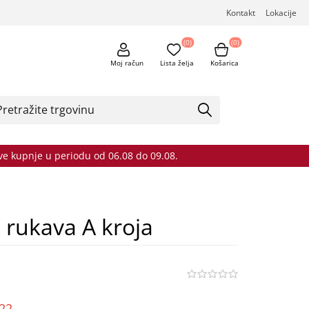
Kontakt
Lokacije
(0)
(0)
Moj račun
Lista želja
Košarica
sve kupnje u periodu od 06.08 do 09.08.
h rukava A kroja
o22