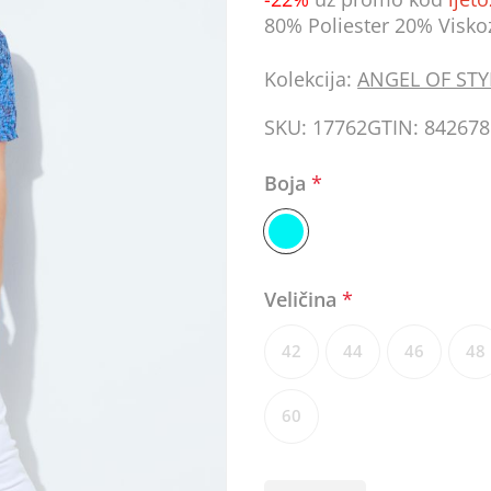
80% Poliester 20% Visko
Kolekcija:
ANGEL OF STY
SKU:
17762
GTIN:
842678
Boja
*
Veličina
*
42
44
46
48
60