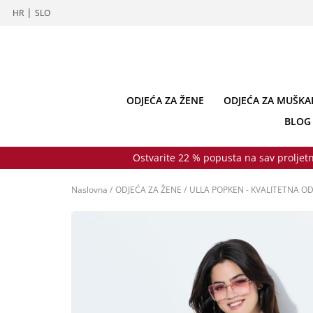
|
HR
SLO
ODJEĆA ZA ŽENE
ODJEĆA ZA MUŠKA
BLOG
Ostvarite 22 % popusta na sav proljetn
Naslovna
/
ODJEĆA ZA ŽENE
/
ULLA POPKEN - KVALITETNA OD