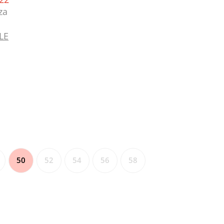
za
LE
50
52
54
56
58