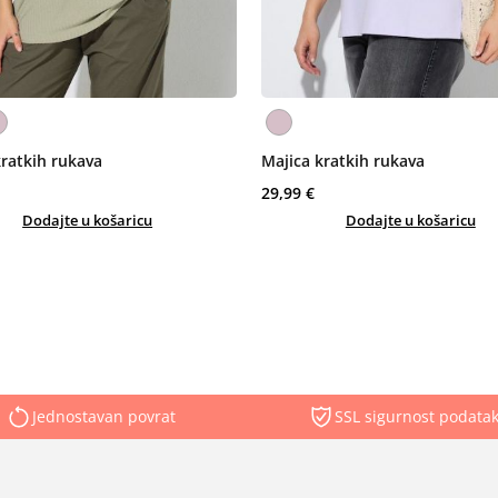
kratkih rukava
Majica kratkih rukava
29,99 €
Dodajte u košaricu
Dodajte u košaricu
Jednostavan povrat
SSL sigurnost podata