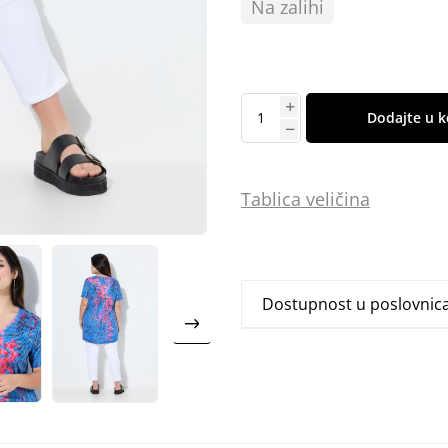
Na zalihi
Dodajte u k
Tablica
vel
ičina
Dostupnost u poslovni