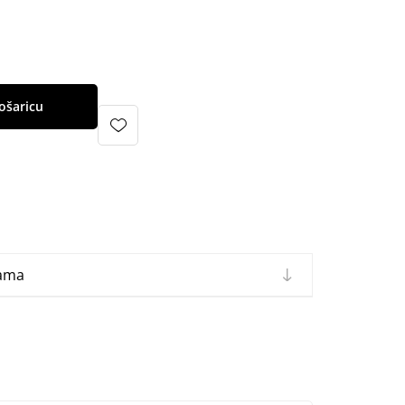
ošaricu
cama