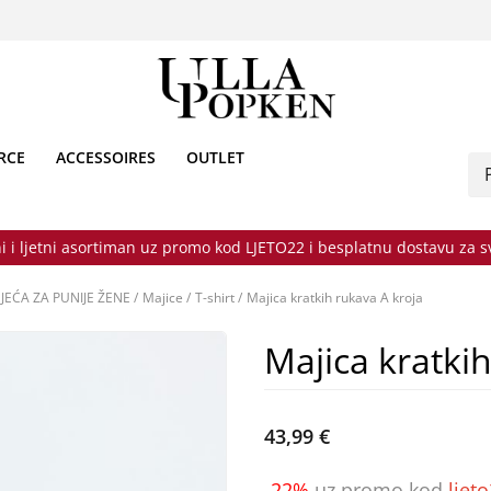
RCE
ACCESSOIRES
OUTLET
i i ljetni asortiman uz promo kod LJETO22 i besplatnu dostavu za 
JEĆA ZA PUNIJE ŽENE
/
Majice
/
T-shirt
/
Majica kratkih rukava A kroja
Majica kratki
43,99 €
-22%
uz promo kod
ljet