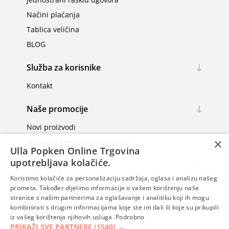
Načini plaćanja
Tablica veličina
BLOG
Služba za korisnike
Kontakt
Naše promocije
Novi proizvodi
×
Nedavno pregledani proizvodi
Ulla Popken Online Trgovina
upotrebljava kolačiće.
Moj račun
Koristimo kolačiće za personalizaciju sadržaja, oglasa i analizu našeg
Moj račun
prometa. Također dijelimo informacije o vašem korištenju naše
Narudžbe
stranice s našim partnerima za oglašavanje i analitiku koji ih mogu
kombinirati s drugim informacijama koje ste im dali ili koje su prikupili
Adrese
iz vašeg korištenja njihovih usluga.
Podrobno
PRIKAŽI SVE PARTNERE
(1540) →