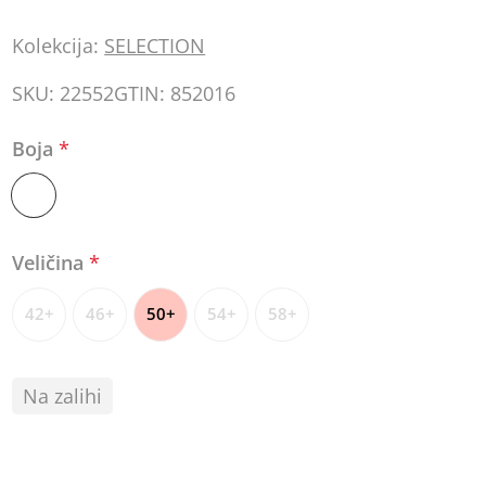
Kolekcija:
SELECTION
SKU:
22552
GTIN:
852016
Boja
*
Veličina
*
42+
46+
50+
54+
58+
Na zalihi