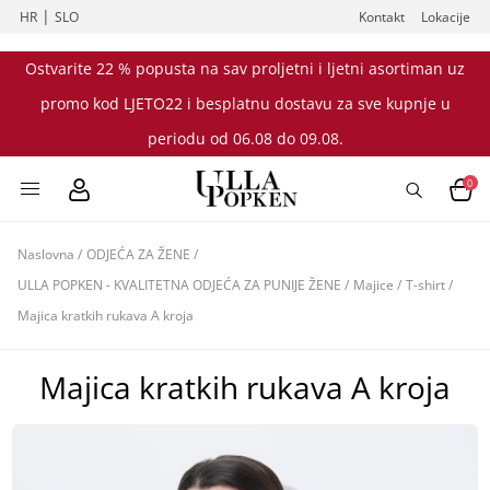
|
HR
SLO
Kontakt
Lokacije
Ostvarite 22 % popusta na sav proljetni i ljetni asortiman uz
promo kod LJETO22 i besplatnu dostavu za sve kupnje u
periodu od 06.08 do 09.08.
0
Naslovna
/
ODJEĆA ZA ŽENE
/
ULLA POPKEN - KVALITETNA ODJEĆA ZA PUNIJE ŽENE
/
Majice
/
T-shirt
/
Majica kratkih rukava A kroja
Majica kratkih rukava A kroja