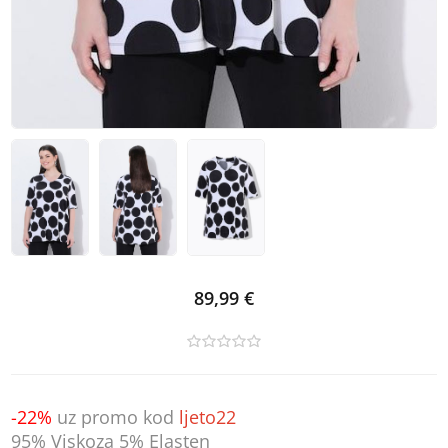
89,99 €
-22%
uz promo kod
ljeto22
95% Viskoza 5% Elasten