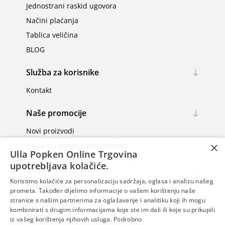
Jednostrani raskid ugovora
Načini plaćanja
Tablica veličina
BLOG
Služba za korisnike
Kontakt
Naše promocije
Novi proizvodi
×
Nedavno pregledani proizvodi
Ulla Popken Online Trgovina
upotrebljava kolačiće.
Moj račun
Koristimo kolačiće za personalizaciju sadržaja, oglasa i analizu našeg
Moj račun
prometa. Također dijelimo informacije o vašem korištenju naše
Narudžbe
stranice s našim partnerima za oglašavanje i analitiku koji ih mogu
kombinirati s drugim informacijama koje ste im dali ili koje su prikupili
Adrese
iz vašeg korištenja njihovih usluga.
Podrobno