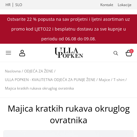
|
HR
SLO
Kontakt
Lokacije
Ostvarite 22 % popusta na sav proljetni i ljetni asortiman uz
promo kod LJETO22 i besplatnu dostavu za sve kupnje u
periodu od 06.08 do 09.08.
0
Naslovna
/
ODJEĆA ZA ŽENE
/
ULLA POPKEN - KVALITETNA ODJEĆA ZA PUNIJE ŽENE
/
Majice
/
T-shirt
/
Majica kratkih rukava okruglog ovratnika
Majica kratkih rukava okruglog
ovratnika