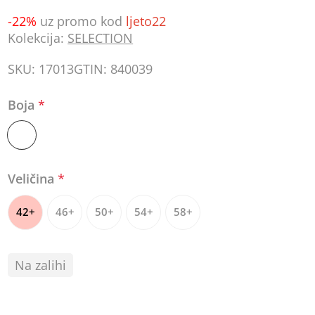
-22%
uz promo kod
ljeto22
Kolekcija:
SELECTION
SKU:
17013
GTIN:
840039
Boja
*
Veličina
*
42+
46+
50+
54+
58+
Na zalihi