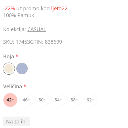
-22%
uz promo kod
ljeto22
100% Pamuk
Kolekcija:
CASUAL
SKU:
17453
GTIN:
838699
Boja
*
Veličina
*
42+
46+
50+
54+
58+
62+
Na zalihi