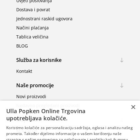
Uvjeti poslovanja
Dostava i povrat
Jednostrani raskid ugovora
Načini plaćanja
Tablica veličina
BLOG
Služba za korisnike
Kontakt
Naše promocije
Novi proizvodi
×
Nedavno pregledani proizvodi
Ulla Popken Online Trgovina
upotrebljava kolačiće.
Moj račun
Koristimo kolačiće za personalizaciju sadržaja, oglasa i analizu našeg
Moj račun
prometa. Također dijelimo informacije o vašem korištenju naše
Narudžbe
stranice s našim partnerima za oglašavanje i analitiku koji ih mogu