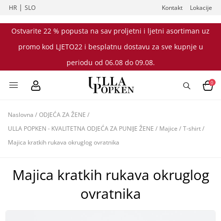
|
HR
SLO
Kontakt
Lokacije
Ostvarite 22 % popusta na sav proljetni i ljetni asortiman uz
promo kod LJETO22 i besplatnu dostavu za sve kupnje u
periodu od 06.08 do 09.08.
0
Naslovna
/
ODJEĆA ZA ŽENE
/
ULLA POPKEN - KVALITETNA ODJEĆA ZA PUNIJE ŽENE
/
Majice
/
T-shirt
/
Majica kratkih rukava okruglog ovratnika
Majica kratkih rukava okruglog
ovratnika