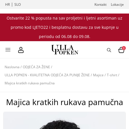
|
HR
SLO
Kontakt
Lokacije
Ostvarite 22 % popusta na sav proljetni i ljetni asortiman uz
promo kod LJETO22 i besplatnu dostavu za sve kupnje u
periodu od 06.08 do 09.08.
0
Naslovna
/
ODJEĆA ZA ŽENE
/
ULLA POPKEN - KVALITETNA ODJEĆA ZA PUNIJE ŽENE
/
Majice
/
T-shirt
/
Majica kratkih rukava pamučna
Majica kratkih rukava pamučna