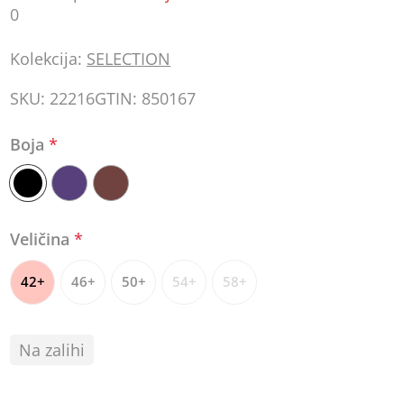
0
Kolekcija:
SELECTION
SKU:
22216
GTIN:
850167
Boja
*
Veličina
*
42+
46+
50+
54+
58+
Na zalihi