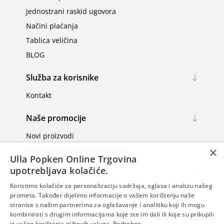
Jednostrani raskid ugovora
Načini plaćanja
Tablica veličina
BLOG
Služba za korisnike
Kontakt
Naše promocije
Novi proizvodi
×
Nedavno pregledani proizvodi
Ulla Popken Online Trgovina
upotrebljava kolačiće.
Moj račun
Koristimo kolačiće za personalizaciju sadržaja, oglasa i analizu našeg
Moj račun
prometa. Također dijelimo informacije o vašem korištenju naše
Narudžbe
stranice s našim partnerima za oglašavanje i analitiku koji ih mogu
kombinirati s drugim informacijama koje ste im dali ili koje su prikupili
Adrese
iz vašeg korištenja njihovih usluga.
Podrobno