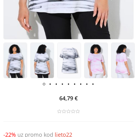
64,79 €
-22%
uz promo kod
ljeto22