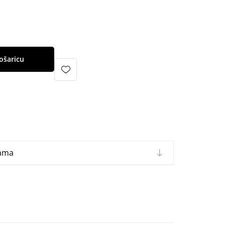
ošaricu
cama