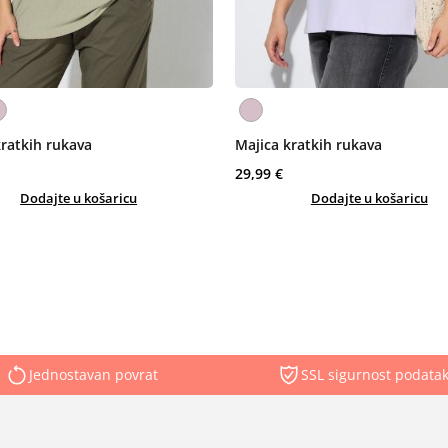
kratkih rukava
Majica kratkih rukava
29,99 €
Dodajte u košaricu
Dodajte u košaricu
Jednostavan povrat
SSL sigurnost podata