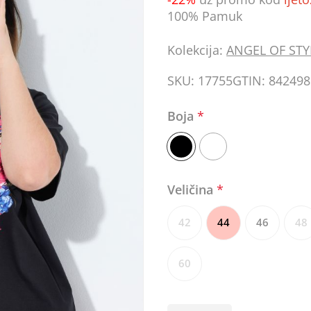
100% Pamuk
Kolekcija:
ANGEL OF STY
SKU:
17755
GTIN:
842498
Boja
*
Veličina
*
42
44
46
48
60