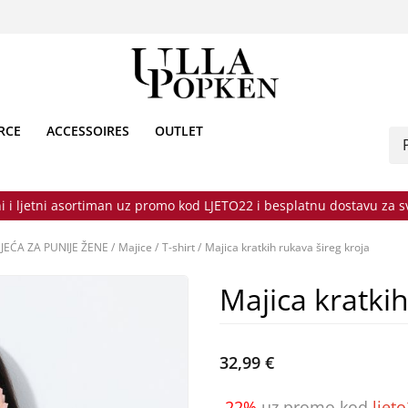
RCE
ACCESSOIRES
OUTLET
i i ljetni asortiman uz promo kod LJETO22 i besplatnu dostavu za 
JEĆA ZA PUNIJE ŽENE
/
Majice
/
T-shirt
/
Majica kratkih rukava šireg kroja
Majica kratkih
32,99 €
-22%
uz promo kod
ljet