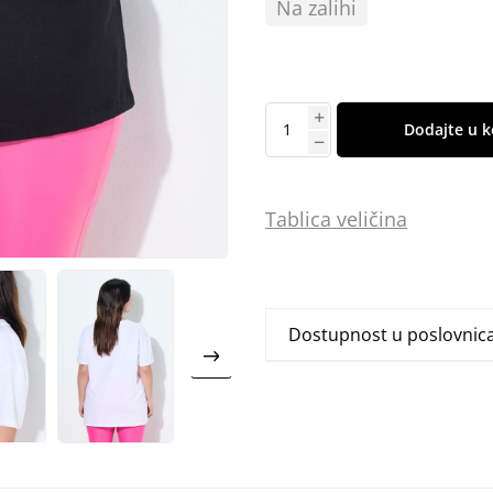
Na zalihi
Dodajte u k
Tablica
vel
ičina
Dostupnost u poslovni