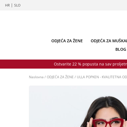
|
HR
SLO
ODJEĆA ZA ŽENE
ODJEĆA ZA MUŠKA
BLOG
Ostvarite 22 % popusta na sav proljetn
Naslovna
/
ODJEĆA ZA ŽENE
/
ULLA POPKEN - KVALITETNA OD