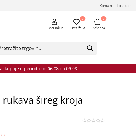
Kontakt
Lokacije
(0)
(0)
Moj račun
Lista želja
Košarica
sve kupnje u periodu od 06.08 do 09.08.
 rukava šireg kroja
o22