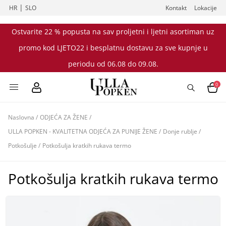
|
HR
SLO
Kontakt
Lokacije
Ostvarite 22 % popusta na sav proljetni i ljetni asortiman uz
promo kod LJETO22 i besplatnu dostavu za sve kupnje u
periodu od 06.08 do 09.08.
0
Naslovna
/
ODJEĆA ZA ŽENE
/
ULLA POPKEN - KVALITETNA ODJEĆA ZA PUNIJE ŽENE
/
Donje rublje
/
Potkošulje
/
Potkošulja kratkih rukava termo
Potkošulja kratkih rukava termo