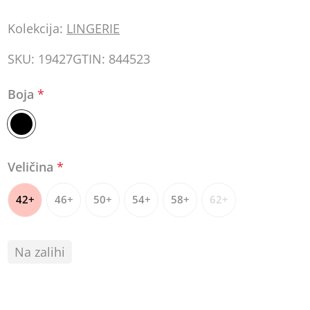
Kolekcija:
LINGERIE
SKU:
19427
GTIN:
844523
Boja
*
Veličina
*
42+
46+
50+
54+
58+
62+
Na zalihi