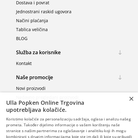
Dostava i povrat
Jednostrani raskid ugovora
Načini plaćanja
Tablica veličina
BLOG
Služba za korisnike
Kontakt
Naše promocije
Novi proizvodi
×
Nedavno pregledani proizvodi
Ulla Popken Online Trgovina
upotrebljava kolačiće.
Moj račun
Koristimo kolačiće za personalizaciju sadržaja, oglasa i analizu našeg
Moj račun
prometa. Također dijelimo informacije o vašem korištenju naše
Narudžbe
stranice s našim partnerima za oglašavanje i analitiku koji ih mogu
kombinirati s drugim informacijama koje ste im dali ili koje su prikupili