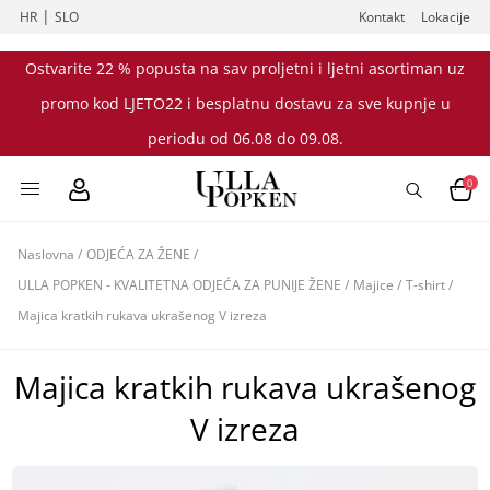
|
HR
SLO
Kontakt
Lokacije
Ostvarite 22 % popusta na sav proljetni i ljetni asortiman uz
promo kod LJETO22 i besplatnu dostavu za sve kupnje u
periodu od 06.08 do 09.08.
0
Naslovna
/
ODJEĆA ZA ŽENE
/
ULLA POPKEN - KVALITETNA ODJEĆA ZA PUNIJE ŽENE
/
Majice
/
T-shirt
/
Majica kratkih rukava ukrašenog V izreza
Majica kratkih rukava ukrašenog
V izreza