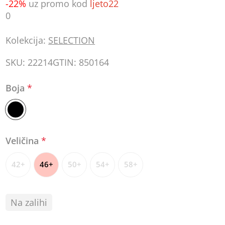
-22%
uz promo kod
ljeto22
0
Kolekcija:
SELECTION
SKU:
22214
GTIN:
850164
Boja
*
Veličina
*
42+
46+
50+
54+
58+
Na zalihi