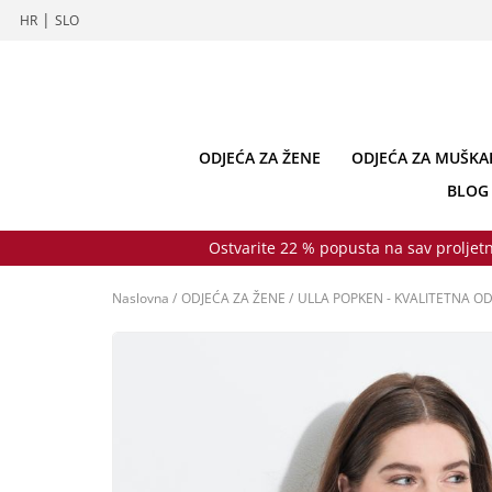
|
HR
SLO
ODJEĆA ZA ŽENE
ODJEĆA ZA MUŠKA
BLOG
Ostvarite 22 % popusta na sav proljetn
Naslovna
/
ODJEĆA ZA ŽENE
/
ULLA POPKEN - KVALITETNA OD