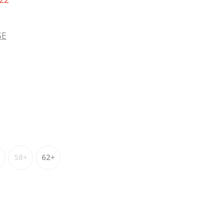
SE
58+
62+