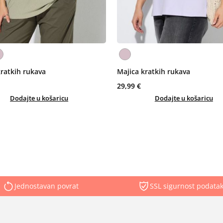
kratkih rukava
Majica kratkih rukava
29,99 €
Dodajte u košaricu
Dodajte u košaricu
Jednostavan povrat
SSL sigurnost podata