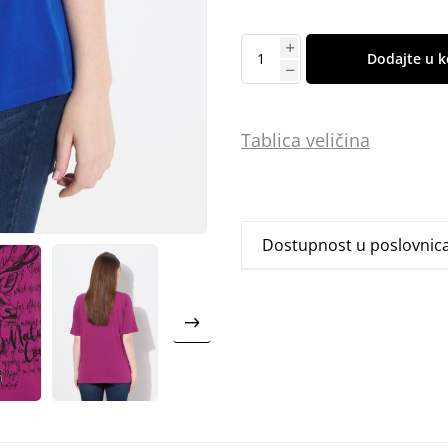
Dodajte u k
Tablica
vel
ičina
Dostupnost u poslovni