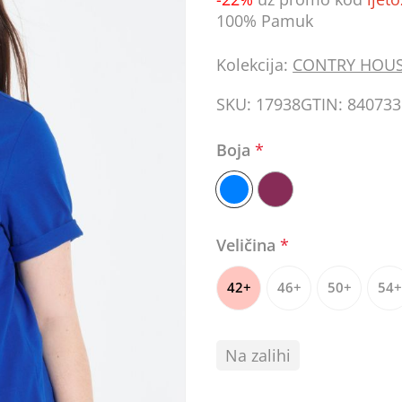
100% Pamuk
Kolekcija:
CONTRY HOU
SKU:
17938
GTIN:
840733
Boja
*
Veličina
*
42+
46+
50+
54+
Na zalihi