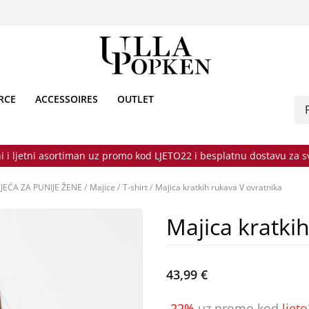
RCE
ACCESSOIRES
OUTLET
i i ljetni asortiman uz promo kod LJETO22 i besplatnu dostavu za 
JEĆA ZA PUNIJE ŽENE
/
Majice
/
T-shirt
/
Majica kratkih rukava V ovratnika
Majica kratki
43,99 €
-22%
uz promo kod
ljet