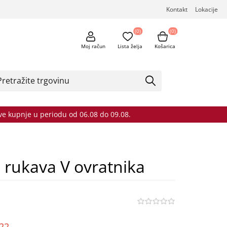
Kontakt
Lokacije
(0)
(0)
Moj račun
Lista želja
Košarica
sve kupnje u periodu od 06.08 do 09.08.
h rukava V ovratnika
o22