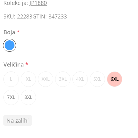
Kolekcija:
JP1880
SKU:
22283
GTIN:
847233
Boja
*
Veličina
*
L
XL
XXL
3XL
4XL
5XL
6XL
7XL
8XL
Na zalihi