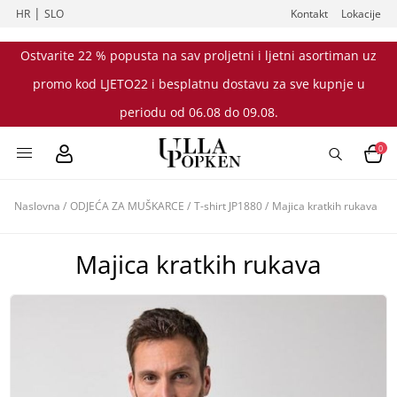
|
HR
SLO
Kontakt
Lokacije
Ostvarite 22 % popusta na sav proljetni i ljetni asortiman uz
promo kod LJETO22 i besplatnu dostavu za sve kupnje u
periodu od 06.08 do 09.08.
0
Naslovna
/
ODJEĆA ZA MUŠKARCE
/
T-shirt JP1880
/
Majica kratkih rukava
Majica kratkih rukava