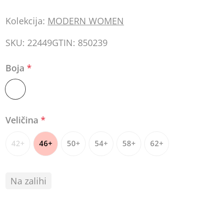
Kolekcija:
MODERN WOMEN
SKU:
22449
GTIN:
850239
Boja
*
Veličina
*
42+
46+
50+
54+
58+
62+
Na zalihi