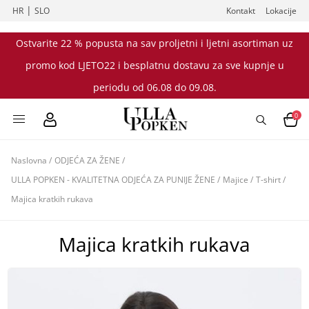
|
HR
SLO
Kontakt
Lokacije
Ostvarite 22 % popusta na sav proljetni i ljetni asortiman uz
promo kod LJETO22 i besplatnu dostavu za sve kupnje u
periodu od 06.08 do 09.08.
0
Naslovna
/
ODJEĆA ZA ŽENE
/
ULLA POPKEN - KVALITETNA ODJEĆA ZA PUNIJE ŽENE
/
Majice
/
T-shirt
/
Majica kratkih rukava
Majica kratkih rukava