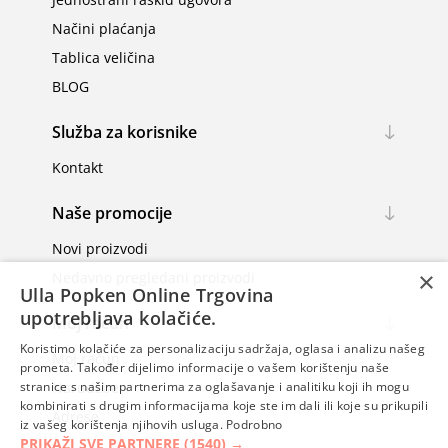
Načini plaćanja
Tablica veličina
BLOG
Služba za korisnike
Kontakt
Naše promocije
Novi proizvodi
×
Nedavno pregledani proizvodi
Ulla Popken Online Trgovina
upotrebljava kolačiće.
Moj račun
Koristimo kolačiće za personalizaciju sadržaja, oglasa i analizu našeg
Moj račun
prometa. Također dijelimo informacije o vašem korištenju naše
Narudžbe
stranice s našim partnerima za oglašavanje i analitiku koji ih mogu
kombinirati s drugim informacijama koje ste im dali ili koje su prikupili
Adrese
iz vašeg korištenja njihovih usluga.
Podrobno
PRIKAŽI SVE PARTNERE
(1540) →