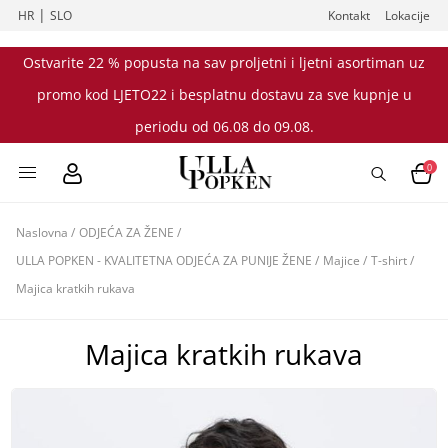
|
HR
SLO
Kontakt
Lokacije
Ostvarite 22 % popusta na sav proljetni i ljetni asortiman uz
promo kod LJETO22 i besplatnu dostavu za sve kupnje u
periodu od 06.08 do 09.08.
0
Naslovna
/
ODJEĆA ZA ŽENE
/
ULLA POPKEN - KVALITETNA ODJEĆA ZA PUNIJE ŽENE
/
Majice
/
T-shirt
/
Majica kratkih rukava
Majica kratkih rukava