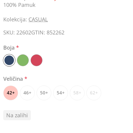
100% Pamuk
Kolekcija:
CASUAL
SKU:
22602
GTIN:
852262
Boja
*
Veličina
*
42+
46+
50+
54+
58+
62+
Na zalihi