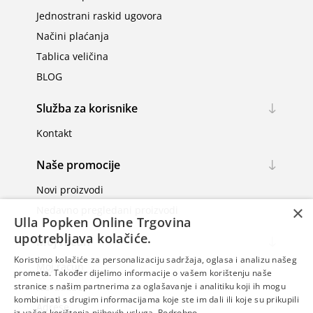
Jednostrani raskid ugovora
Načini plaćanja
Tablica veličina
BLOG
Služba za korisnike
Kontakt
Naše promocije
Novi proizvodi
×
Nedavno pregledani proizvodi
Ulla Popken Online Trgovina
upotrebljava kolačiće.
Moj račun
Koristimo kolačiće za personalizaciju sadržaja, oglasa i analizu našeg
Moj račun
prometa. Također dijelimo informacije o vašem korištenju naše
Narudžbe
stranice s našim partnerima za oglašavanje i analitiku koji ih mogu
kombinirati s drugim informacijama koje ste im dali ili koje su prikupili
Adrese
iz vašeg korištenja njihovih usluga.
Podrobno