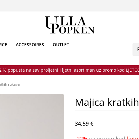
RCE
ACCESSOIRES
OUTLET
2 % popusta na sav proljetni i ljetni asortiman uz promo kod LJETO
atkih rukava
Majica kratki
34,59 €
-22%
uz promo kod
ljet