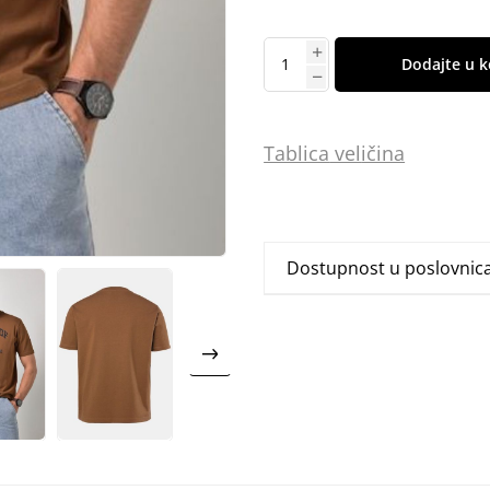
Dodajte u k
Tablica
vel
ičina
Dostupnost u poslovni