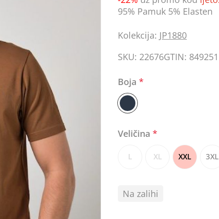
95% Pamuk 5% Elasten
Kolekcija:
JP1880
SKU:
22676
GTIN:
849251
Boja
*
Veličina
*
L
XL
XXL
3XL
Na zalihi