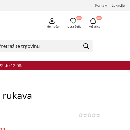
Kontakt
Lokacije
(0)
(0)
Moj račun
Lista želja
Košarica
22 do 12.08.
h rukava
o22