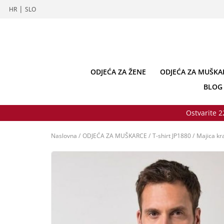
|
HR
SLO
ODJEĆA ZA ŽENE
ODJEĆA ZA MUŠKA
BLOG
Ostvarite 2
Naslovna
/
ODJEĆA ZA MUŠKARCE
/
T-shirt JP1880
/
Majica kr