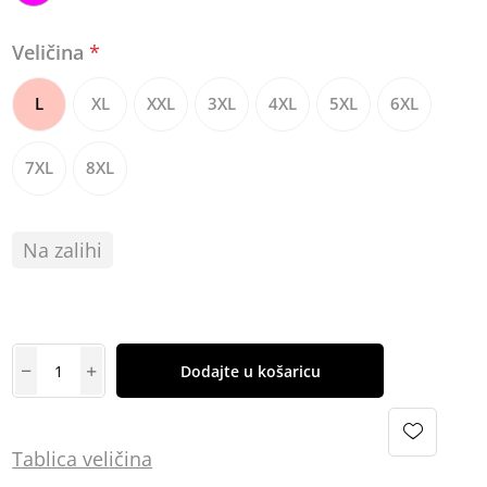
Veličina
*
L
XL
XXL
3XL
4XL
5XL
6XL
7XL
8XL
Na zalihi
Dodajte u košaricu
Tablica
vel
ičina