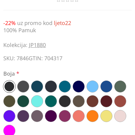
-22%
uz promo kod
ljeto22
100% Pamuk
Kolekcija:
JP1880
SKU:
7846
GTIN:
704317
Boja
*