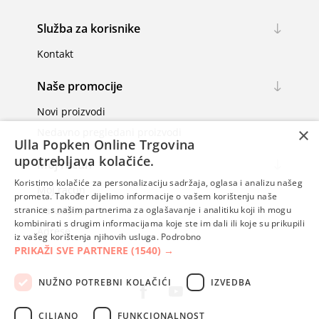
Služba za korisnike
Kontakt
Naše promocije
Novi proizvodi
×
Nedavno pregledani proizvodi
Ulla Popken Online Trgovina
upotrebljava kolačiće.
Moj račun
Koristimo kolačiće za personalizaciju sadržaja, oglasa i analizu našeg
Moj račun
prometa. Također dijelimo informacije o vašem korištenju naše
Narudžbe
stranice s našim partnerima za oglašavanje i analitiku koji ih mogu
kombinirati s drugim informacijama koje ste im dali ili koje su prikupili
Adrese
iz vašeg korištenja njihovih usluga.
Podrobno
PRIKAŽI SVE PARTNERE
(1540) →
NUŽNO POTREBNI KOLAČIĆI
IZVEDBA
CILJANO
FUNKCIONALNOST