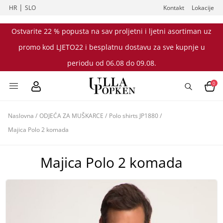
|
HR
SLO
Kontakt
Lokacije
Ostvarite 22 % popusta na sav proljetni i ljetni asortiman uz
promo kod LJETO22 i besplatnu dostavu za sve kupnje u
periodu od 06.08 do 09.08.
0
Naslovna
/
ODJEĆA ZA MUŠKARCE
/
Polo shirts JP1880
/
Majica Polo 2 komada
Majica Polo 2 komada