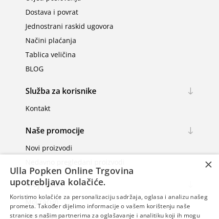
Dostava i povrat
Jednostrani raskid ugovora
Načini plaćanja
Tablica veličina
BLOG
Služba za korisnike
Kontakt
Naše promocije
Novi proizvodi
×
Nedavno pregledani proizvodi
Ulla Popken Online Trgovina
upotrebljava kolačiće.
Moj račun
Koristimo kolačiće za personalizaciju sadržaja, oglasa i analizu našeg
Moj račun
prometa. Također dijelimo informacije o vašem korištenju naše
Narudžbe
stranice s našim partnerima za oglašavanje i analitiku koji ih mogu