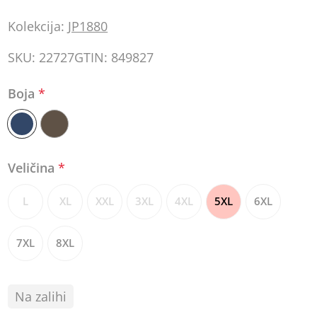
Kolekcija:
JP1880
SKU:
22727
GTIN:
849827
Boja
*
Veličina
*
L
XL
XXL
3XL
4XL
5XL
6XL
7XL
8XL
Na zalihi