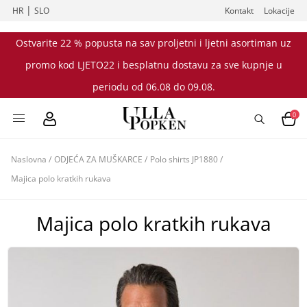
|
HR
SLO
Kontakt
Lokacije
Ostvarite 22 % popusta na sav proljetni i ljetni asortiman uz
promo kod LJETO22 i besplatnu dostavu za sve kupnje u
periodu od 06.08 do 09.08.
0
Naslovna
/
ODJEĆA ZA MUŠKARCE
/
Polo shirts JP1880
/
Majica polo kratkih rukava
Majica polo kratkih rukava