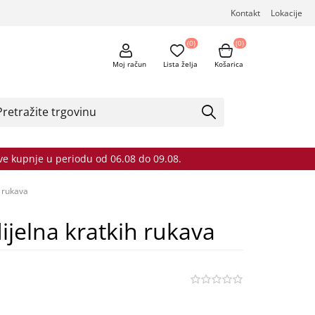
Kontakt
Lokacije
(0)
(0)
Moj račun
Lista želja
Košarica
sve kupnje u periodu od 06.08 do 09.08.
 rukava
jelna kratkih rukava