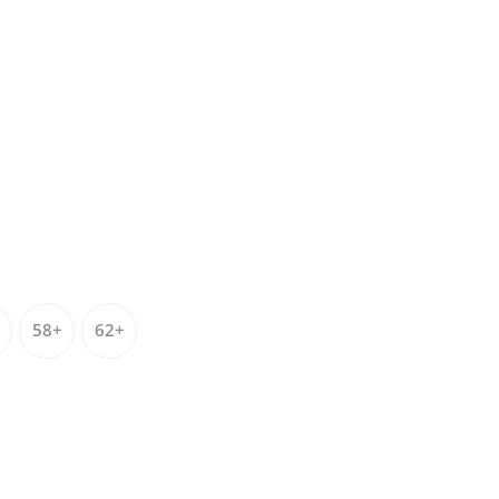
58+
62+