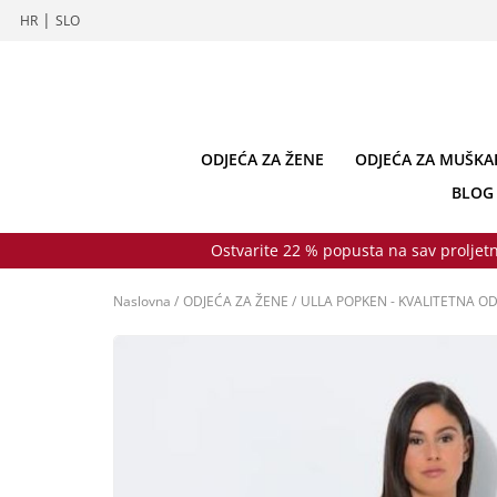
|
HR
SLO
ODJEĆA ZA ŽENE
ODJEĆA ZA MUŠKA
BLOG
Ostvarite 22 % popusta na sav proljetn
Naslovna
/
ODJEĆA ZA ŽENE
/
ULLA POPKEN - KVALITETNA OD