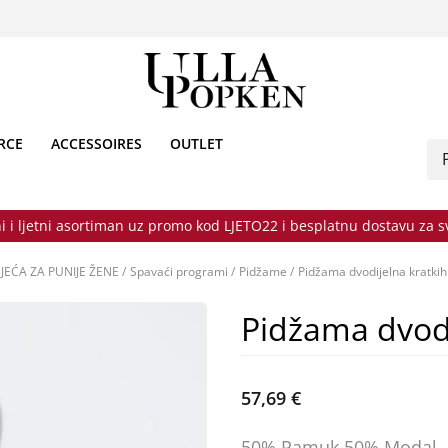
RCE
ACCESSOIRES
OUTLET
i i ljetni asortiman uz promo kod LJETO22 i besplatnu dostavu za 
JEĆA ZA PUNIJE ŽENE
/
Spavaći programi
/
Pidžame
/
Pidžama dvodijelna kratkih
Pidžama dvodi
57,69 €
50% Pamuk 50% Modal