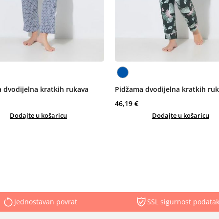
 dvodijelna kratkih rukava
Pidžama dvodijelna kratkih ru
46,19 €
Dodajte u košaricu
Dodajte u košaricu
Jednostavan povrat
SSL sigurnost podata