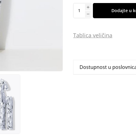
Dodajte u k
Tablica
vel
ičina
Dostupnost u poslovni