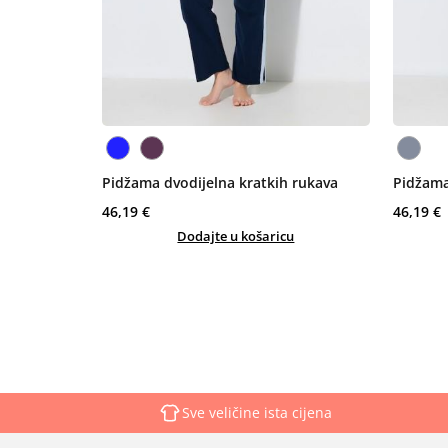
Pidžama dvodijelna kratkih rukava
Pidžama
46,19 €
46,19 €
Dodajte u košaricu
Sve veličine ista cijena