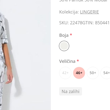
Kolekcija:
LINGERIE
SKU:
22478
GTIN:
850441
Boja
*
Veličina
*
42+
46+
50+
54+
Na zalihi