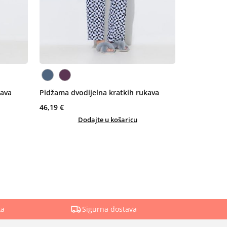
kava
Pidžama dvodijelna kratkih rukava
46,19 €
Dodajte u košaricu
ka
Sigurna dostava