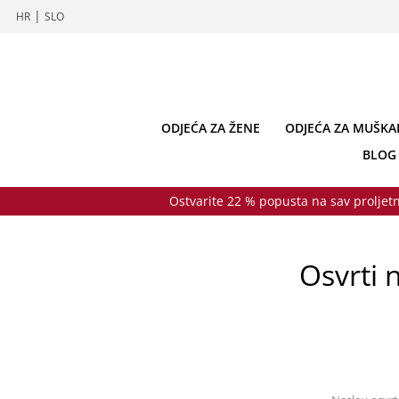
|
HR
SLO
ODJEĆA ZA ŽENE
ODJEĆA ZA MUŠKA
BLOG
Ostvarite 22 % popusta na sav proljetn
Osvrti 