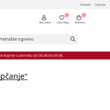
Kontakt
Lokacije
(0)
(0)
Moj račun
Lista želja
Košarica
sve kupnje u periodu od 06.08 do 09.08.
opčanje