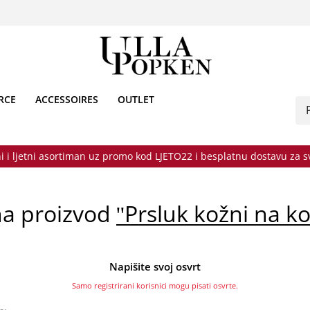
RCE
ACCESSOIRES
OUTLET
i i ljetni asortiman uz promo kod LJETO22 i besplatnu dostavu za 
na proizvod
Prsluk kožni na k
Napišite svoj osvrt
Samo registrirani korisnici mogu pisati osvrte.