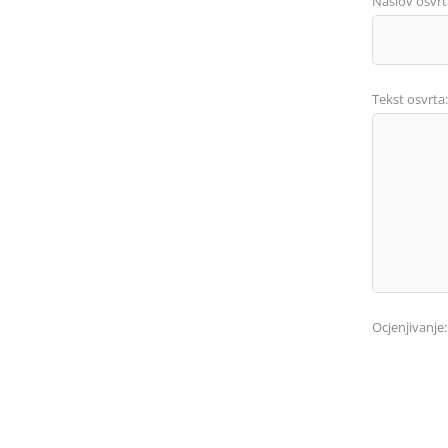
Naslov osvrt
Tekst osvrta:
Ocjenjivanje: