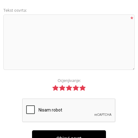
Tekst osvrta:
*
Ocjenjivanje: