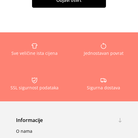
Objavi osvrt
Sve veličine ista cijena
Jednostavan povrat
SSL sigurnost podataka
Sigurna dostava
Informacije
O nama