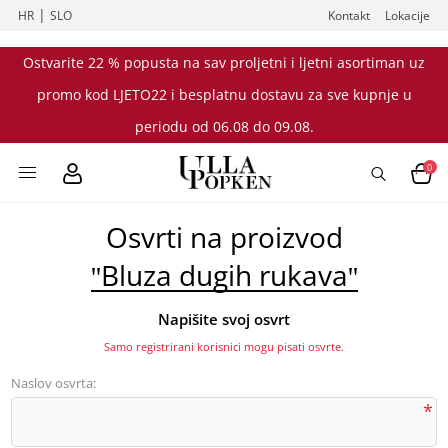
|
HR
SLO
Kontakt
Lokacije
Ostvarite 22 % popusta na sav proljetni i ljetni asortiman uz
promo kod LJETO22 i besplatnu dostavu za sve kupnje u
periodu od 06.08 do 09.08.
0
Osvrti na proizvod
Bluza dugih rukava
Napišite svoj osvrt
Samo registrirani korisnici mogu pisati osvrte.
Naslov osvrta:
*