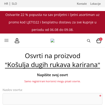
|
HR
SLO
Kontakt
Lokacije
Ostvarite 22 % popusta na sav proljetni i ljetni asortiman uz
promo kod LJETO22 i besplatnu dostavu za sve kupnje u
periodu od 06.08 do 09.08.
0
Osvrti na proizvod
Košulja dugih rukava karirana
Napišite svoj osvrt
Samo registrirani korisnici mogu pisati osvrte.
Naslov osvrta:
*