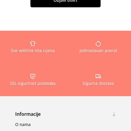
Objavi osvrt
Sve veličine ista cijena
Jednostavan povrat
SSL sigurnost podataka
Sigurna dostava
Informacije
O nama