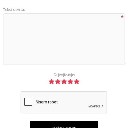
Tekst osvrta:
*
Ocjenjivanje: