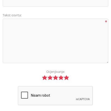
Tekst osvrta:
*
Ocjenjivanje: