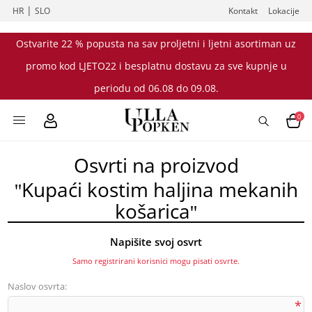
|
HR
SLO
Kontakt
Lokacije
Ostvarite 22 % popusta na sav proljetni i ljetni asortiman uz
promo kod LJETO22 i besplatnu dostavu za sve kupnje u
periodu od 06.08 do 09.08.
0
Osvrti na proizvod
Kupaći kostim haljina mekanih
košarica
Napišite svoj osvrt
Samo registrirani korisnici mogu pisati osvrte.
Naslov osvrta:
*