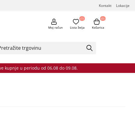
Kontakt
Lokacije
(0)
(0)
Moj račun
Lista želja
Košarica
sve kupnje u periodu od 06.08 do 09.08.