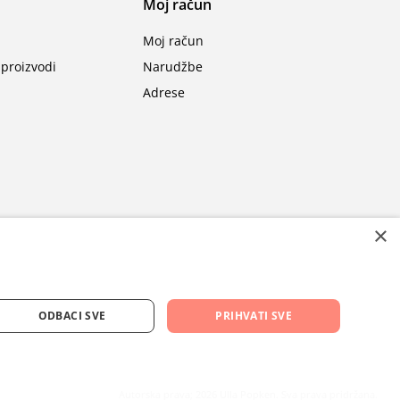
Moj račun
Moj račun
proizvodi
Narudžbe
Adrese
×
ODBACI SVE
PRIHVATI SVE
Autorska prava; 2026 Ulla Popken. Sva prava pridržana.