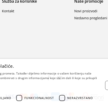
Služba za korisnike
Naše promocije
Kontakt
Novi proizvodi
Nedavno pregledani 
lačiće.
šeg prometa. Također dijelimo informacije o vašem korištenju naše
mbinirati s drugim informacijama koje ste im dali ili koje su prikupili
ILJANO
FUNKCIONALNOST
NERAZVRSTANO