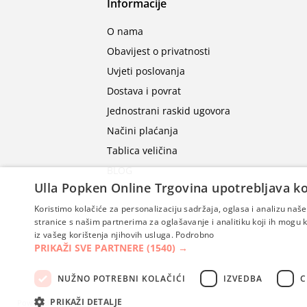
Informacije
O nama
Obavijest o privatnosti
Uvjeti poslovanja
Dostava i povrat
Jednostrani raskid ugovora
Načini plaćanja
Tablica veličina
BLOG
Ulla Popken Online Trgovina upotrebljava ko
Koristimo kolačiće za personalizaciju sadržaja, oglasa i analizu na
stranice s našim partnerima za oglašavanje i analitiku koji ih mogu ko
iz vašeg korištenja njihovih usluga.
Podrobno
PRIKAŽI SVE PARTNERE
(1540) →
NUŽNO POTREBNI KOLAČIĆI
IZVEDBA
C
PRIKAŽI DETALJE
Powered by
nopCommerce