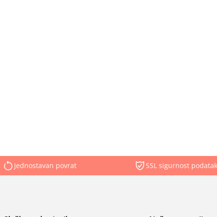
Jednostavan povrat
SSL sigurnost podata