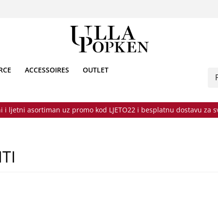
RCE
ACCESSOIRES
OUTLET
i i ljetni asortiman uz promo kod LJETO22 i besplatnu dostavu za 
TI