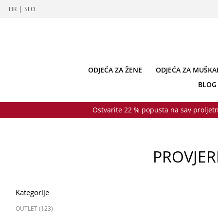
|
HR
SLO
ODJEĆA ZA ŽENE
ODJEĆA ZA MUŠKA
BLOG
Ostvarite 22 % popusta na sav proljetn
PROVJERI
Kategorije
OUTLET (123)