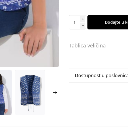
Dodajte u k
Tablica
vel
ičina
Dostupnost u poslovni