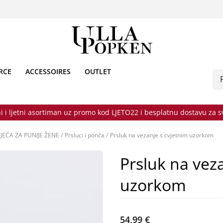
RCE
ACCESSOIRES
OUTLET
i i ljetni asortiman uz promo kod LJETO22 i besplatnu dostavu za 
JEĆA ZA PUNIJE ŽENE
/
Prsluci i ponča
/
Prsluk na vezanje s cvjetnim uzorkom
Prsluk na vez
uzorkom
54,99 €