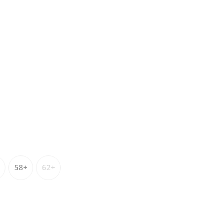
58+
62+