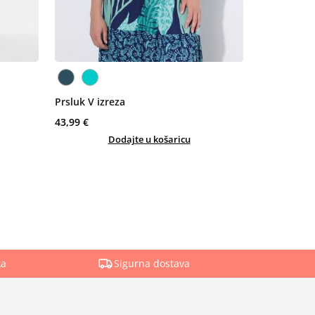
Prsluk V izreza
43,99 €
Dodajte u košaricu
ka
Sigurna dostava