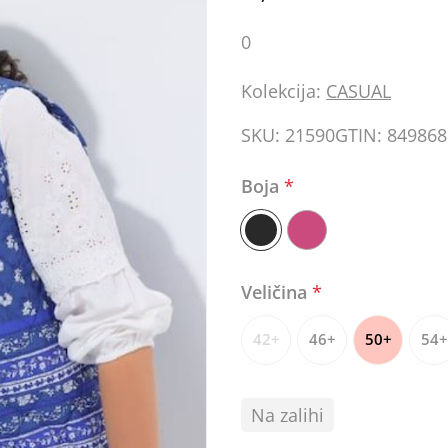
0
Kolekcija:
CASUAL
SKU:
21590
GTIN:
849868
Boja
*
Veličina
*
42+
46+
50+
54+
Na zalihi