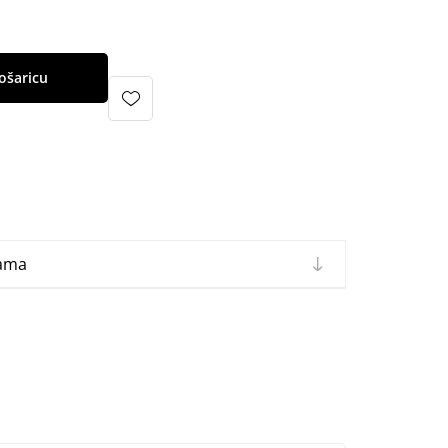
ošaricu
cama