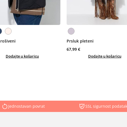
rošiveni
Prsluk pleteni
67,99 €
Dodajte u košaricu
Dodajte u košaricu
Jednostavan povrat
SSL sigurnost podata