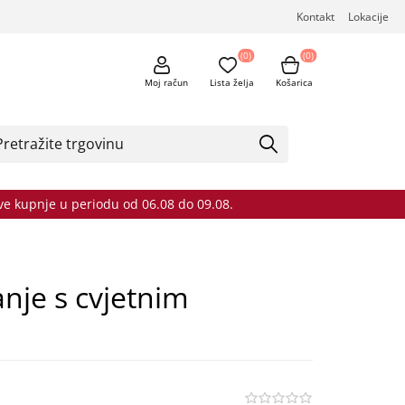
Kontakt
Lokacije
(0)
(0)
Moj račun
Lista želja
Košarica
sve kupnje u periodu od 06.08 do 09.08.
anje s cvjetnim