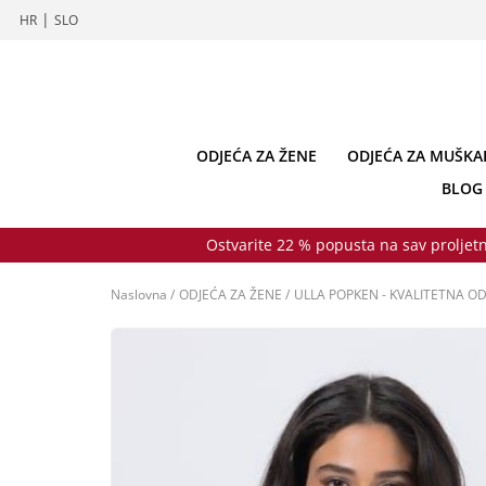
|
HR
SLO
ODJEĆA ZA ŽENE
ODJEĆA ZA MUŠKA
BLOG
Ostvarite 22 % popusta na sav proljetn
Naslovna
/
ODJEĆA ZA ŽENE
/
ULLA POPKEN - KVALITETNA OD