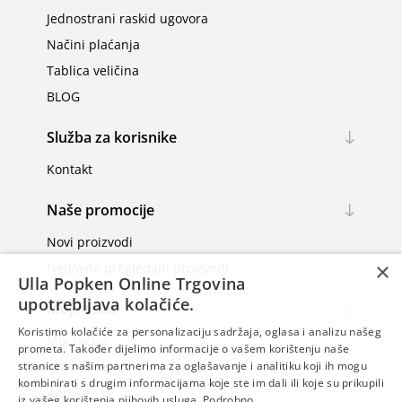
Jednostrani raskid ugovora
Načini plaćanja
Tablica veličina
BLOG
Služba za korisnike
Kontakt
Naše promocije
Novi proizvodi
×
Nedavno pregledani proizvodi
Ulla Popken Online Trgovina
upotrebljava kolačiće.
Moj račun
Koristimo kolačiće za personalizaciju sadržaja, oglasa i analizu našeg
Moj račun
prometa. Također dijelimo informacije o vašem korištenju naše
Narudžbe
stranice s našim partnerima za oglašavanje i analitiku koji ih mogu
kombinirati s drugim informacijama koje ste im dali ili koje su prikupili
Adrese
iz vašeg korištenja njihovih usluga.
Podrobno