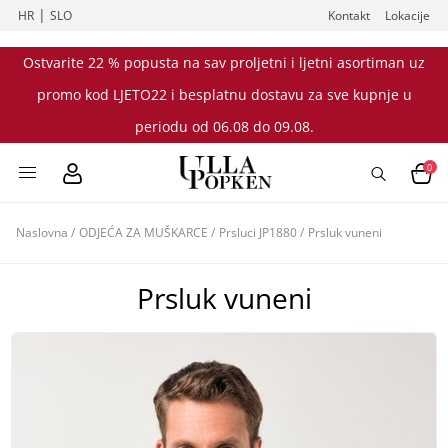
|
HR
SLO
Kontakt
Lokacije
Ostvarite 22 % popusta na sav proljetni i ljetni asortiman uz
promo kod LJETO22 i besplatnu dostavu za sve kupnje u
periodu od 06.08 do 09.08.
0
Naslovna
/
ODJEĆA ZA MUŠKARCE
/
Prsluci JP1880
/
Prsluk vuneni
Prsluk vuneni