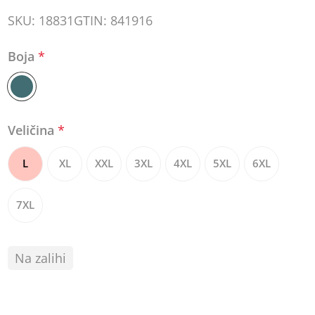
SKU:
18831
GTIN:
841916
Boja
*
Veličina
*
L
XL
XXL
3XL
4XL
5XL
6XL
7XL
Na zalihi