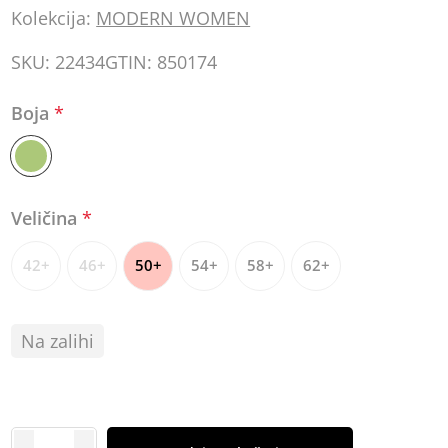
Kolekcija:
MODERN WOMEN
SKU:
22434
GTIN:
850174
Boja
*
Veličina
*
42+
46+
50+
54+
58+
62+
Na zalihi