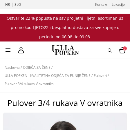
|
HR
SLO
Kontakt
Lokacije
Ostvarite 22 % popusta na sav proljetni i ljetni asortiman uz
promo kod LJETO22 i besplatnu dostavu za sve kupnje u
periodu od 06.08 do 09.08.
0
Naslovna
/
ODJEĆA ZA ŽENE
/
ULLA POPKEN - KVALITETNA ODJEĆA ZA PUNIJE ŽENE
/
Puloveri
/
Pulover 3/4 rukava V ovratnika
Pulover 3/4 rukava V ovratnika