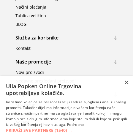
Načini plaćanja
Tablica veličina
BLOG
Služba za korisnike
Kontakt
Naše promocije
Novi proizvodi
×
Nedavno pregledani proizvodi
Ulla Popken Online Trgovina
upotrebljava kolačiće.
Moj račun
Koristimo kolačiće za personalizaciju sadržaja, oglasa i analizu našeg
Moj račun
prometa. Također dijelimo informacije o vašem korištenju naše
Narudžbe
stranice s našim partnerima za oglašavanje i analitiku koji ih mogu
kombinirati s drugim informacijama koje ste im dali ili koje su prikupili
Adrese
iz vašeg korištenja njihovih usluga.
Podrobno
PRIKAŽI SVE PARTNERE
(1540) →