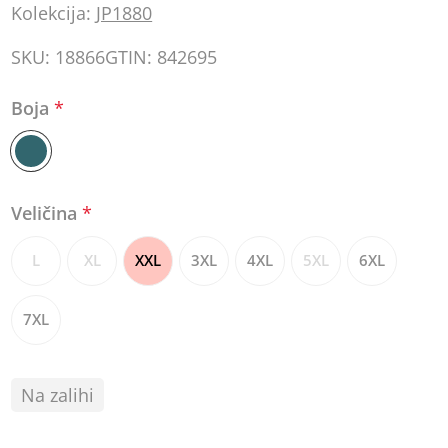
Kolekcija:
JP1880
SKU:
18866
GTIN:
842695
Boja
*
Veličina
*
L
XL
XXL
3XL
4XL
5XL
6XL
7XL
Na zalihi