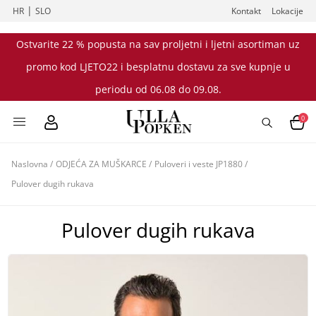
|
HR
SLO
Kontakt
Lokacije
Ostvarite 22 % popusta na sav proljetni i ljetni asortiman uz
promo kod LJETO22 i besplatnu dostavu za sve kupnje u
periodu od 06.08 do 09.08.
0
Naslovna
/
ODJEĆA ZA MUŠKARCE
/
Puloveri i veste JP1880
/
Pulover dugih rukava
Pulover dugih rukava