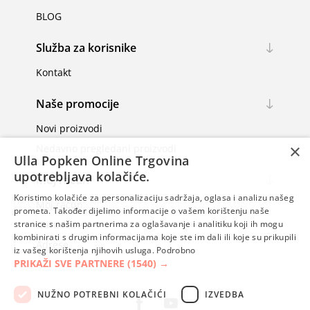
BLOG
Služba za korisnike
Kontakt
Naše promocije
Novi proizvodi
×
Nedavno pregledani proizvodi
Ulla Popken Online Trgovina
upotrebljava kolačiće.
Moj račun
Koristimo kolačiće za personalizaciju sadržaja, oglasa i analizu našeg
Moj račun
prometa. Također dijelimo informacije o vašem korištenju naše
Narudžbe
stranice s našim partnerima za oglašavanje i analitiku koji ih mogu
kombinirati s drugim informacijama koje ste im dali ili koje su prikupili
Adrese
iz vašeg korištenja njihovih usluga.
Podrobno
PRIKAŽI SVE PARTNERE
(1540) →
NUŽNO POTREBNI KOLAČIĆI
IZVEDBA