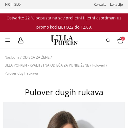
|
HR
SLO
Kontakt
Lokacije
Ostvarite 22 % popusta na sav proljetni i ljetni asortiman uz
promo kod LJETO22 do 12.08.
0
Naslovna
/
ODJEĆA ZA ŽENE
/
ULLA POPKEN - KVALITETNA ODJEĆA ZA PUNIJE ŽENE
/
Puloveri
/
Pulover dugih rukava
Pulover dugih rukava