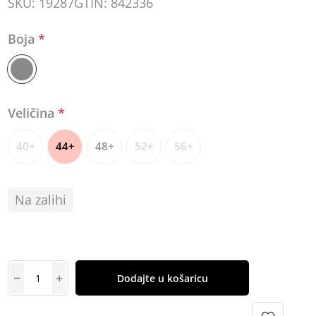
SKU:
19287
GTIN:
842336
Boja
*
Veličina
*
40+
44+
48+
52+
56+
Na zalihi
Dodajte u košaricu