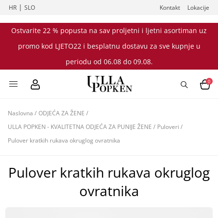
|
HR
SLO
Kontakt
Lokacije
Ostvarite 22 % popusta na sav proljetni i ljetni asortiman uz
promo kod LJETO22 i besplatnu dostavu za sve kupnje u
periodu od 06.08 do 09.08.
0
Naslovna
/
ODJEĆA ZA ŽENE
/
ULLA POPKEN - KVALITETNA ODJEĆA ZA PUNIJE ŽENE
/
Puloveri
/
Pulover kratkih rukava okruglog ovratnika
Pulover kratkih rukava okruglog
ovratnika