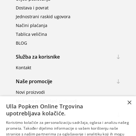
Dostava i povrat
Jednostrani raskid ugovora
Načini plaćanja
Tablica veličina
BLOG
Služba za korisnike
Kontakt
Naše promocije
Novi proizvodi
×
Nedavno pregledani proizvodi
Ulla Popken Online Trgovina
upotrebljava kolačiće.
Moj račun
Koristimo kolačiće za personalizaciju sadržaja, oglasa i analizu našeg
Moj račun
prometa. Također dijelimo informacije o vašem korištenju naše
Narudžbe
stranice s našim partnerima za oglašavanje i analitiku koji ih mogu