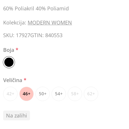
60% Poliakril 40% Poliamid
Kolekcija:
MODERN WOMEN
SKU:
17927
GTIN:
840553
Boja
*
Veličina
*
42+
46+
50+
54+
58+
62+
Na zalihi