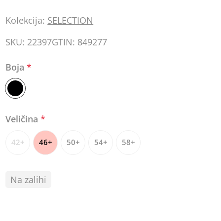
Kolekcija:
SELECTION
SKU:
22397
GTIN:
849277
Boja
*
Veličina
*
42+
46+
50+
54+
58+
Na zalihi