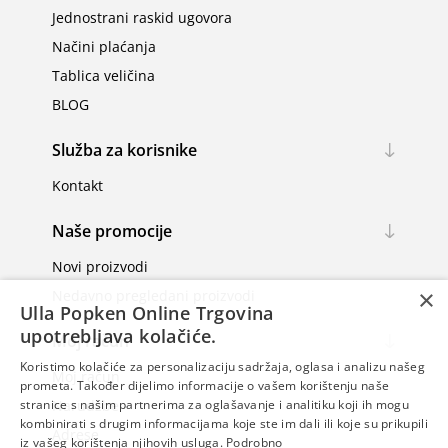
Jednostrani raskid ugovora
Načini plaćanja
Tablica veličina
BLOG
Služba za korisnike
Kontakt
Naše promocije
Novi proizvodi
×
Nedavno pregledani proizvodi
Ulla Popken Online Trgovina
upotrebljava kolačiće.
Moj račun
Koristimo kolačiće za personalizaciju sadržaja, oglasa i analizu našeg
Moj račun
prometa. Također dijelimo informacije o vašem korištenju naše
Narudžbe
stranice s našim partnerima za oglašavanje i analitiku koji ih mogu
kombinirati s drugim informacijama koje ste im dali ili koje su prikupili
Adrese
iz vašeg korištenja njihovih usluga.
Podrobno