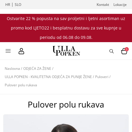
|
HR
SLO
Kontakt
Lokacije
Ostvarite 22 % popusta na sav proljetni i ljetni asortiman uz
promo kod LJETO22 i besplatnu dostavu za sve kupnje u
periodu od 06.08 do 09.08.
0
Naslovna
/
ODJEĆA ZA ŽENE
/
ULLA POPKEN - KVALITETNA ODJEĆA ZA PUNIJE ŽENE
/
Puloveri
/
Pulover polu rukava
Pulover polu rukava