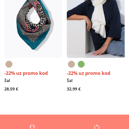
-22% uz promo kod
-22% uz promo kod
Šal
Šal
28,59 €
32,99 €