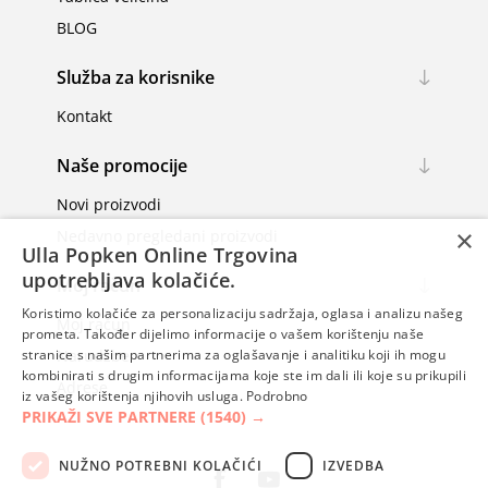
BLOG
Služba za korisnike
Kontakt
Naše promocije
Novi proizvodi
×
Nedavno pregledani proizvodi
Ulla Popken Online Trgovina
upotrebljava kolačiće.
Moj račun
Koristimo kolačiće za personalizaciju sadržaja, oglasa i analizu našeg
Moj račun
prometa. Također dijelimo informacije o vašem korištenju naše
Narudžbe
stranice s našim partnerima za oglašavanje i analitiku koji ih mogu
kombinirati s drugim informacijama koje ste im dali ili koje su prikupili
Adrese
iz vašeg korištenja njihovih usluga.
Podrobno
PRIKAŽI SVE PARTNERE
(1540) →
NUŽNO POTREBNI KOLAČIĆI
IZVEDBA