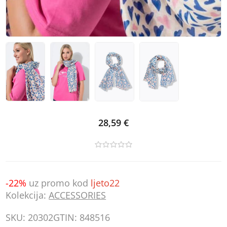
28,59 €
-22%
uz promo kod
ljeto22
Kolekcija:
ACCESSORIES
SKU:
20302
GTIN:
848516