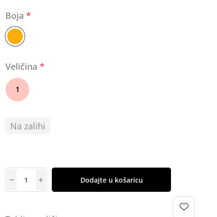
Boja
*
Veličina
*
1
Na zalihi
Dodajte u košaricu