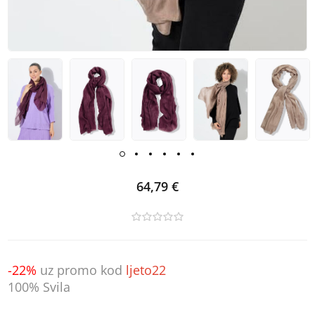
64,79 €
-22%
uz promo kod
ljeto22
100% Svila