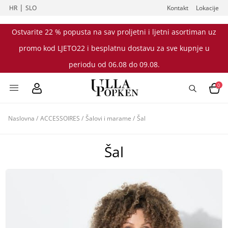
|
HR
SLO
Kontakt
Lokacije
Ostvarite 22 % popusta na sav proljetni i ljetni asortiman uz
promo kod LJETO22 i besplatnu dostavu za sve kupnje u
periodu od 06.08 do 09.08.
0
Naslovna
/
ACCESSOIRES
/
Šalovi i marame
/
Šal
Šal