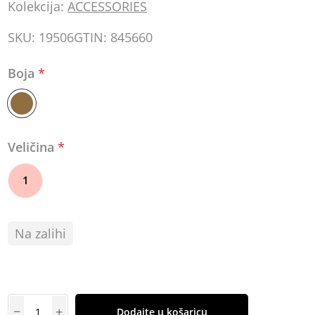
Kolekcija:
ACCESSORIES
SKU:
19506
GTIN:
845660
Boja
*
Veličina
*
1
Na zalihi
Dodajte u košaricu