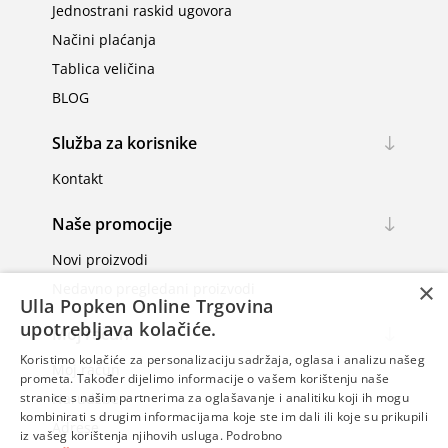
Jednostrani raskid ugovora
Načini plaćanja
Tablica veličina
BLOG
Služba za korisnike
Kontakt
Naše promocije
Novi proizvodi
×
Nedavno pregledani proizvodi
Ulla Popken Online Trgovina
upotrebljava kolačiće.
Moj račun
Koristimo kolačiće za personalizaciju sadržaja, oglasa i analizu našeg
Moj račun
prometa. Također dijelimo informacije o vašem korištenju naše
Narudžbe
stranice s našim partnerima za oglašavanje i analitiku koji ih mogu
kombinirati s drugim informacijama koje ste im dali ili koje su prikupili
Adrese
iz vašeg korištenja njihovih usluga.
Podrobno