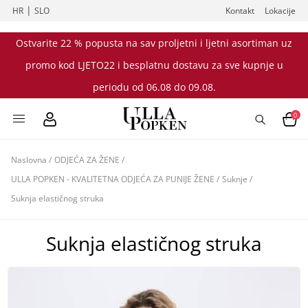
|
HR
SLO
Kontakt
Lokacije
Ostvarite 22 % popusta na sav proljetni i ljetni asortiman uz
promo kod LJETO22 i besplatnu dostavu za sve kupnje u
periodu od 06.08 do 09.08.
0
Naslovna
/
ODJEĆA ZA ŽENE
/
ULLA POPKEN - KVALITETNA ODJEĆA ZA PUNIJE ŽENE
/
Suknje
/
Suknja elastičnog struka
Suknja elastičnog struka