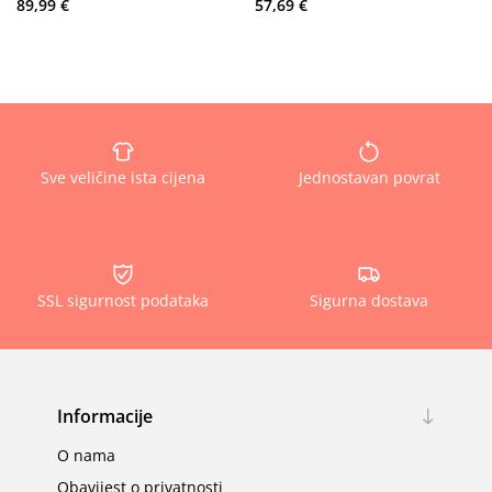
89,99 €
57,69 €
Sve veličine ista cijena
Jednostavan povrat
SSL sigurnost podataka
Sigurna dostava
Informacije
O nama
Obavijest o privatnosti