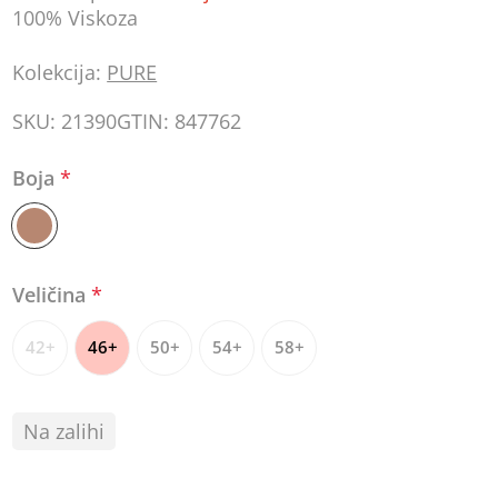
100% Viskoza
Kolekcija:
PURE
SKU:
21390
GTIN:
847762
Boja
*
Veličina
*
42+
46+
50+
54+
58+
Na zalihi