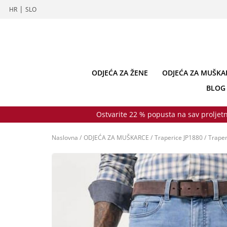
|
HR
SLO
ODJEĆA ZA ŽENE
ODJEĆA ZA MUŠKA
BLOG
Ostvarite 22 % popusta na sav proljetn
Naslovna
/
ODJEĆA ZA MUŠKARCE
/
Traperice JP1880
/
Traper