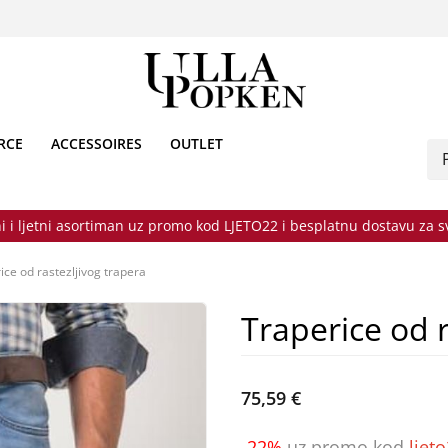
RCE
ACCESSOIRES
OUTLET
i i ljetni asortiman uz promo kod LJETO22 i besplatnu dostavu za 
ice od rastezljivog trapera
Traperice od r
75,59 €
-22%
uz promo kod
ljet