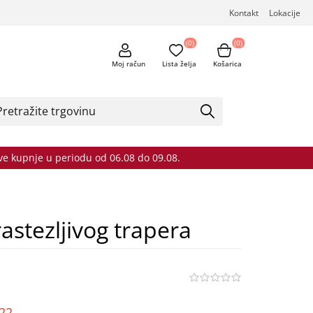
Kontakt
Lokacije
(0)
(0)
Moj račun
Lista želja
Košarica
sve kupnje u periodu od 06.08 do 09.08.
astezljivog trapera
o22