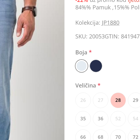
84%% Pamuk ,15%% Poli
Kolekcija:
JP1880
SKU:
20053
GTIN:
841947
Boja
*
Veličina
*
26
27
28
29
35
36
52
54
66
68
70
72