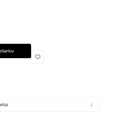
ošaricu
cama