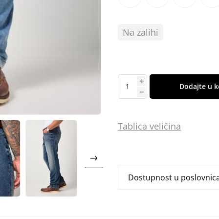
Na zalihi
Dodajte u k
Tablica
vel
ičina
Dostupnost u poslovni