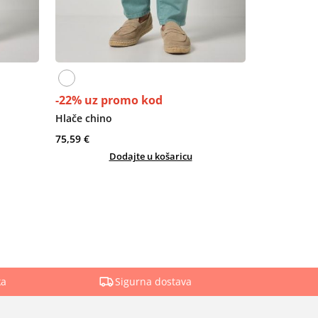
-22% uz promo kod
Hlače chino
75,59 €
Dodajte u košaricu
ka
Sigurna dostava