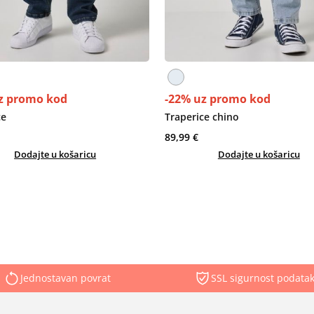
z promo kod
-22% uz promo kod
ce
Traperice chino
89,99 €
Dodajte u košaricu
Dodajte u košaricu
Jednostavan povrat
SSL sigurnost podata