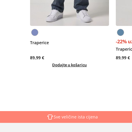
-22% u
Traperice
Traperi
89,99 €
89,99 €
Dodajte u košaricu
Sve veličine ista cijena