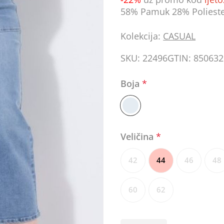
58% Pamuk 28% Polieste
Kolekcija:
CASUAL
SKU:
22496
GTIN:
850632
Boja
*
Veličina
*
42
44
46
48
60
62