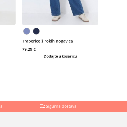
Traperice širokih nogavica
79,29 €
Dodajte u košaricu
ka
Sigurna dostava