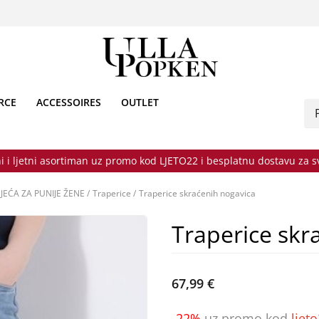
RCE
ACCESSOIRES
OUTLET
i i ljetni asortiman uz promo kod LJETO22 i besplatnu dostavu za 
JEĆA ZA PUNIJE ŽENE
/
Traperice
/
Traperice skraćenih nogavica
Traperice skr
67,99 €
-22%
uz promo kod
ljet