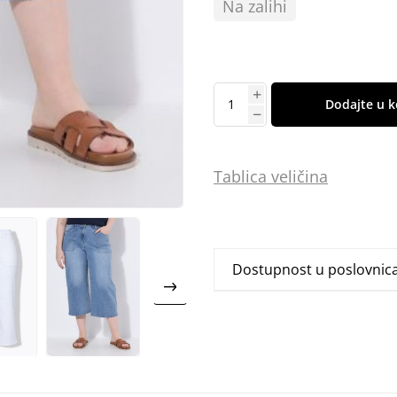
Na zalihi
Dodajte u k
Tablica
vel
ičina
Dostupnost u poslovni