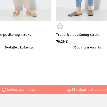
ce povišenog struka
Traperice povišenog struka
79,29 €
Dodajte u košaricu
Dodajte u košaricu
Jednostavan povrat
SSL sigurnost podata