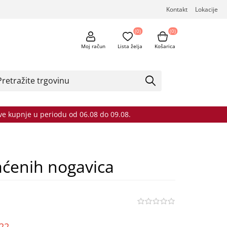
Kontakt
Lokacije
(0)
(0)
Moj račun
Lista želja
Košarica
sve kupnje u periodu od 06.08 do 09.08.
aćenih nogavica
o22