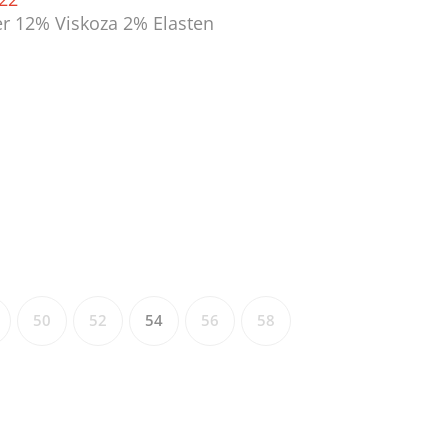
r 12% Viskoza 2% Elasten
50
52
54
56
58