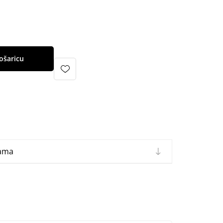
ošaricu
cama