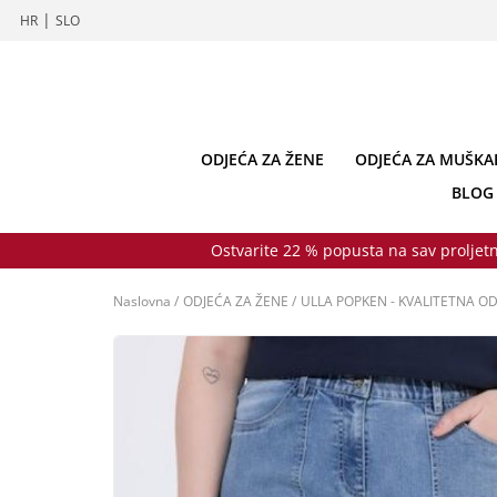
|
HR
SLO
ODJEĆA ZA ŽENE
ODJEĆA ZA MUŠKA
BLOG
Ostvarite 22 % popusta na sav proljetn
Naslovna
/
ODJEĆA ZA ŽENE
/
ULLA POPKEN - KVALITETNA OD