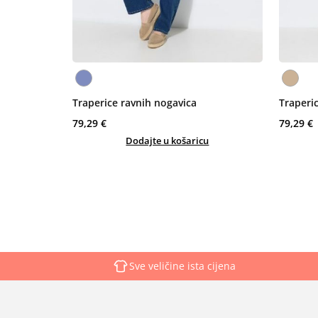
Traperice ravnih nogavica
Traperi
79,29 €
79,29 €
Dodajte u košaricu
Sve veličine ista cijena