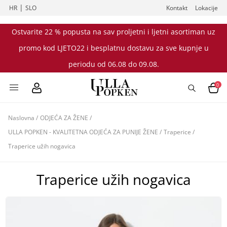
|
HR
SLO
Kontakt
Lokacije
Ostvarite 22 % popusta na sav proljetni i ljetni asortiman uz
promo kod LJETO22 i besplatnu dostavu za sve kupnje u
periodu od 06.08 do 09.08.
0
Naslovna
/
ODJEĆA ZA ŽENE
/
ULLA POPKEN - KVALITETNA ODJEĆA ZA PUNIJE ŽENE
/
Traperice
/
Traperice užih nogavica
Traperice užih nogavica