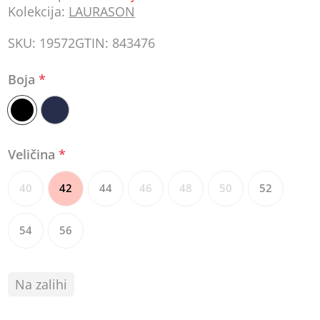
Kolekcija:
LAURASON
SKU:
19572
GTIN:
843476
Boja
*
Veličina
*
40
42
44
46
48
50
52
54
56
Na zalihi