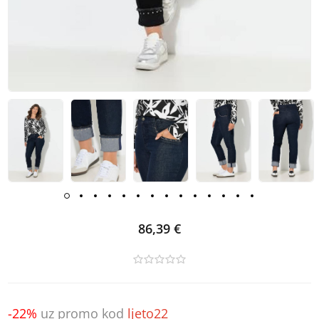
86,39 €
-22%
uz promo kod
ljeto22