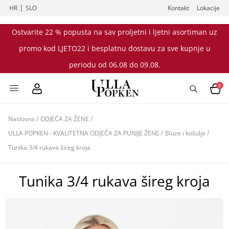
|
HR
SLO
Kontakt
Lokacije
Ostvarite 22 % popusta na sav proljetni i ljetni asortiman uz
promo kod LJETO22 i besplatnu dostavu za sve kupnje u
periodu od 06.08 do 09.08.
0
Naslovna
/
ODJEĆA ZA ŽENE
/
ULLA POPKEN - KVALITETNA ODJEĆA ZA PUNIJE ŽENE
/
Bluze i košulje
/
Tunika 3/4 rukava šireg kroja
Tunika 3/4 rukava šireg kroja