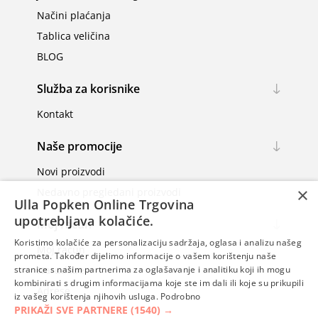
Načini plaćanja
Tablica veličina
BLOG
Služba za korisnike
Kontakt
Naše promocije
Novi proizvodi
×
Nedavno pregledani proizvodi
Ulla Popken Online Trgovina
upotrebljava kolačiće.
Moj račun
Koristimo kolačiće za personalizaciju sadržaja, oglasa i analizu našeg
Moj račun
prometa. Također dijelimo informacije o vašem korištenju naše
Narudžbe
stranice s našim partnerima za oglašavanje i analitiku koji ih mogu
kombinirati s drugim informacijama koje ste im dali ili koje su prikupili
Adrese
iz vašeg korištenja njihovih usluga.
Podrobno
PRIKAŽI SVE PARTNERE
(1540) →