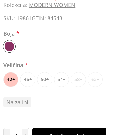
Kolekcija:
MODERN WOMEN
SKU:
19861
GTIN:
845431
Boja
*
Veličina
*
42+
46+
50+
54+
58+
62+
Na zalihi