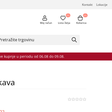
Kontakt
Lokacije
(0)
(0)
Moj račun
Lista želja
Košarica
sve kupnje u periodu od 06.08 do 09.08.
kava
o22