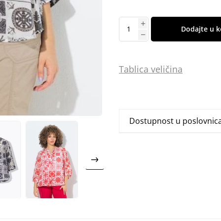
Dodajte u k
Tablica
vel
ičina
Dostupnost u poslovni