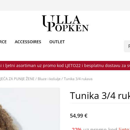
RCE
ACCESSOIRES
OUTLET
i i ljetni asortiman uz promo kod LJETO22 i besplatnu dostavu za 
JEĆA ZA PUNIJE ŽENE
/
Bluze i košulje
/
Tunika 3/4 rukava
Tunika 3/4 ru
54,99 €
-22%
uz promo kod
ljet