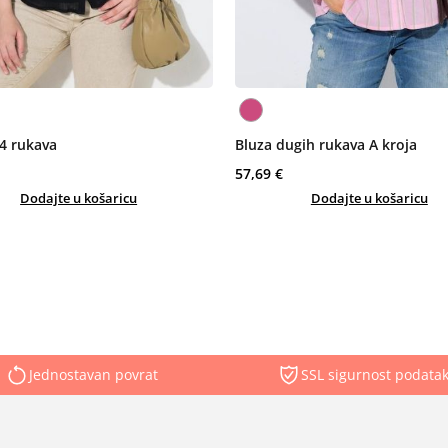
/4 rukava
Bluza dugih rukava A kroja
57,69 €
Dodajte u košaricu
Dodajte u košaricu
Jednostavan povrat
SSL sigurnost podata