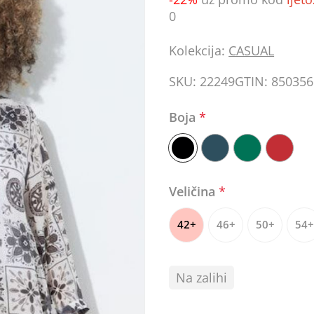
0
Kolekcija:
CASUAL
SKU:
22249
GTIN:
850356
Boja
*
Veličina
*
42+
46+
50+
54+
Na zalihi