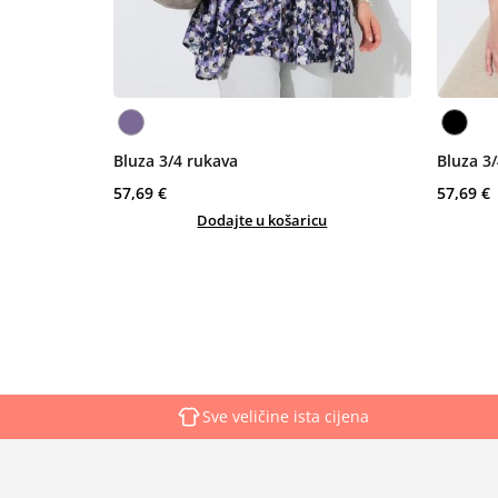
Bluza 3/4 rukava
Bluza 3
57,69 €
57,69 €
Dodajte u košaricu
Sve veličine ista cijena