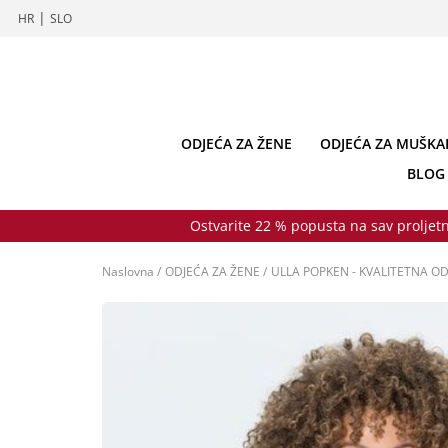
|
HR
SLO
ODJEĆA ZA ŽENE
ODJEĆA ZA MUŠKA
BLOG
Ostvarite 22 % popusta na sav proljetn
Naslovna
/
ODJEĆA ZA ŽENE
/
ULLA POPKEN - KVALITETNA OD