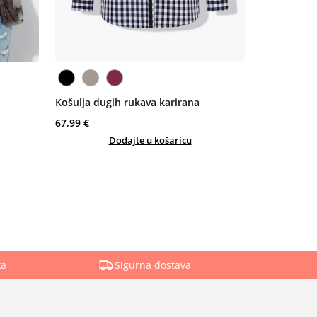
Košulja dugih rukava karirana
67,99 €
Dodajte u košaricu
ka
Sigurna dostava