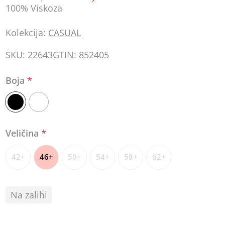
100% Viskoza
Kolekcija:
CASUAL
SKU:
22643
GTIN:
852405
Boja
*
Veličina
*
42+
46+
50+
54+
58+
62+
Na zalihi