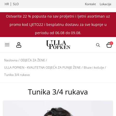
|
HR
SLO
Kontakt
Lokacije
Ostvarite 22 % popusta na sav proljetni i ljetni asortiman uz
promo kod LJETO22 i besplatnu dostavu za sve kupnje u
periodu od 06.08 do 09.08.
0
Naslovna
/
ODJEĆA ZA ŽENE
/
ULLA POPKEN - KVALITETNA ODJEĆA ZA PUNIJE ŽENE
/
Bluze i košulje
/
Tunika 3/4 rukava
Tunika 3/4 rukava