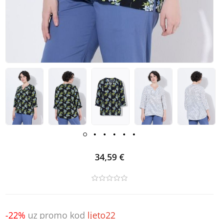
34,59 €
-22%
uz promo kod
ljeto22