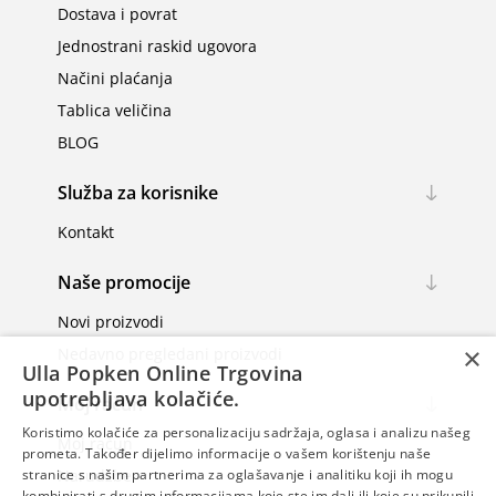
Dostava i povrat
Jednostrani raskid ugovora
Načini plaćanja
Tablica veličina
BLOG
Služba za korisnike
Kontakt
Naše promocije
Novi proizvodi
×
Nedavno pregledani proizvodi
Ulla Popken Online Trgovina
upotrebljava kolačiće.
Moj račun
Koristimo kolačiće za personalizaciju sadržaja, oglasa i analizu našeg
Moj račun
prometa. Također dijelimo informacije o vašem korištenju naše
Narudžbe
stranice s našim partnerima za oglašavanje i analitiku koji ih mogu
kombinirati s drugim informacijama koje ste im dali ili koje su prikupili