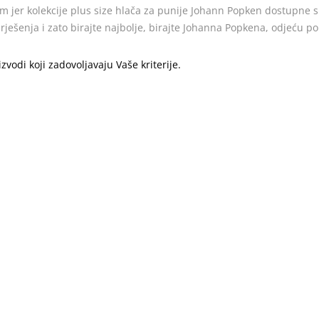
m jer kolekcije plus size hlača za punije Johann Popken dostupne s
ešenja i zato birajte najbolje, birajte Johanna Popkena, odjeću p
vodi koji zadovoljavaju Vaše kriterije.