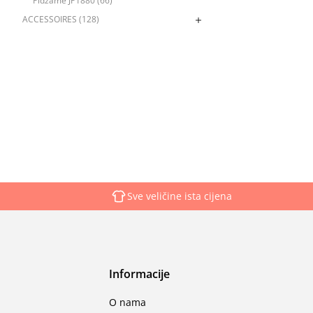
Pidžame JP1880 (66)
ACCESSOIRES (128)
Sve veličine ista cijena
Informacije
O nama