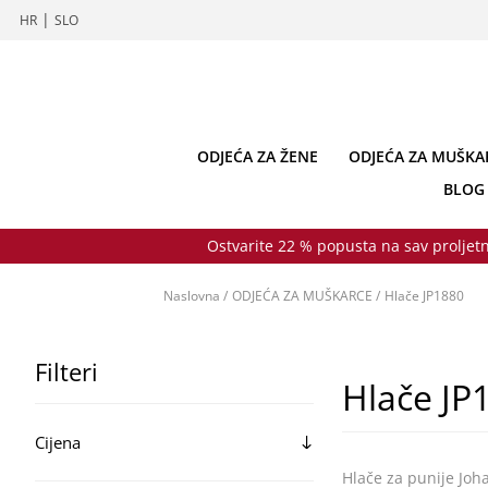
|
HR
SLO
ODJEĆA ZA ŽENE
ODJEĆA ZA MUŠKA
BLOG
Ostvarite 22 % popusta na sav proljetn
Naslovna
/
ODJEĆA ZA MUŠKARCE
/
Hlače JP1880
Filteri
Hlače JP
Cijena
Hlače za punije Joh