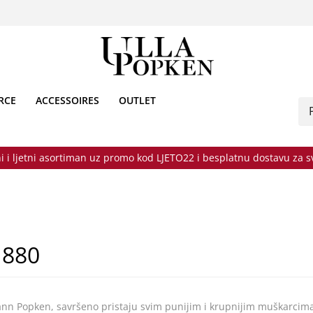
RCE
ACCESSOIRES
OUTLET
i i ljetni asortiman uz promo kod LJETO22 i besplatnu dostavu za 
1880
ann Popken, savršeno pristaju svim punijim i krupnijim muškarcima j