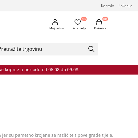
Kontakt
Lokacije
(0)
(0)
Moj račun
Lista želja
Košarica
sve kupnje u periodu od 06.08 do 09.08.
er su pametno krojene za različite tipove građe tijela.