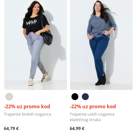
-22% uz promo kod
-22% uz promo kod
Traperice širokih nogavica
Traperice uskih nogavica
elastičnog struka
64,79 €
64,99 €