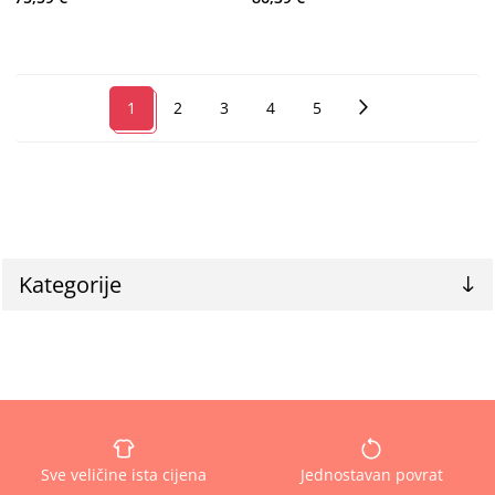
1
2
3
4
5
Kategorije
Sve veličine ista cijena
Jednostavan povrat