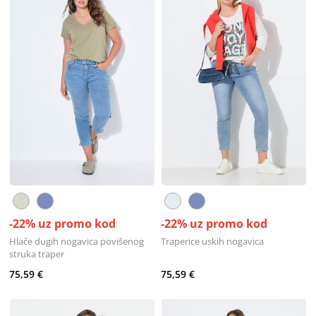
-22% uz promo kod
-22% uz promo kod
Hlače dugih nogavica povišenog
Traperice uskih nogavica
struka traper
75,59 €
75,59 €