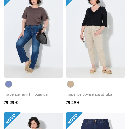
Traperice ravnih nogavica
Traperice povišenog struka
79,29 €
79,29 €