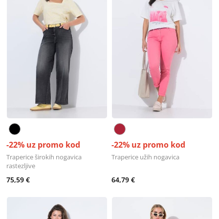
-22% uz promo kod
-22% uz promo kod
Traperice širokih nogavica
Traperice užih nogavica
rastezljive
75,59 €
64,79 €