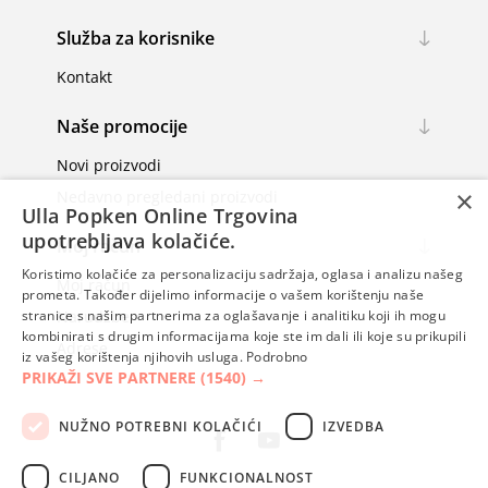
Služba za korisnike
Kontakt
Naše promocije
Novi proizvodi
×
Nedavno pregledani proizvodi
Ulla Popken Online Trgovina
upotrebljava kolačiće.
Moj račun
Koristimo kolačiće za personalizaciju sadržaja, oglasa i analizu našeg
Moj račun
prometa. Također dijelimo informacije o vašem korištenju naše
Narudžbe
stranice s našim partnerima za oglašavanje i analitiku koji ih mogu
kombinirati s drugim informacijama koje ste im dali ili koje su prikupili
Adrese
iz vašeg korištenja njihovih usluga.
Podrobno
PRIKAŽI SVE PARTNERE
(1540) →
NUŽNO POTREBNI KOLAČIĆI
IZVEDBA
CILJANO
FUNKCIONALNOST