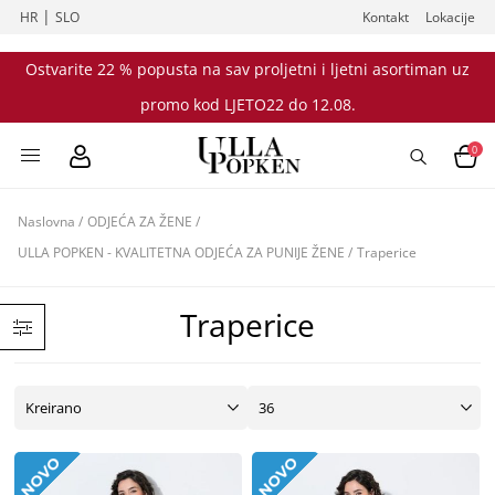
|
HR
SLO
Kontakt
Lokacije
Ostvarite 22 % popusta na sav proljetni i ljetni asortiman uz
promo kod LJETO22 do 12.08.
0
Naslovna
/
ODJEĆA ZA ŽENE
/
ULLA POPKEN - KVALITETNA ODJEĆA ZA PUNIJE ŽENE
/
Traperice
Traperice