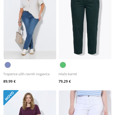
Traperice užih ravnih nogavica
Hlače barrel
89,99 €
79,29 €