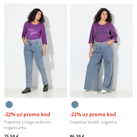
-22% uz promo kod
-22% uz promo kod
Traperice s blago suženim
Traperice širokih nogavica
nogavicama
75,59 €
86,39 €