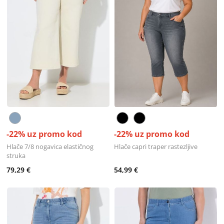
-22% uz promo kod
-22% uz promo kod
Hlače 7/8 nogavica elastičnog
Hlače capri traper rastezljive
struka
79,29 €
54,99 €