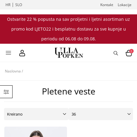
|
HR
SLO
Kontakt
Lokacije
Ostvarite 22 % popusta na sav proljetni i ljetni asortiman uz
promo kod LJETO22 i besplatnu dostavu za sve kupnje u
periodu od 06.08 do 09.08.
0
Naslovna
/
Pletene veste