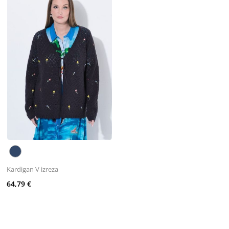
Kardigan V izreza
64,79 €