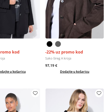
promo kod
-22% uz promo kod
roja
Sako šireg A kroja
97,19 €
dajte u košaricu
Dodajte u košaricu