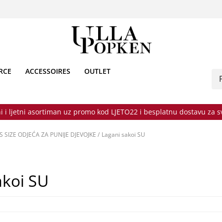
RCE
ACCESSOIRES
OUTLET
i i ljetni asortiman uz promo kod LJETO22 i besplatnu dostavu za 
 SIZE ODJEĆA ZA PUNIJE DJEVOJKE
/
Lagani sakoi SU
akoi SU