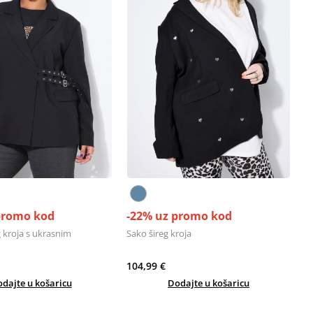
promo kod
-22% uz promo kod
 kroja s ukrasnim
Sako šireg kroja
104,99 €
dajte u košaricu
Dodajte u košaricu