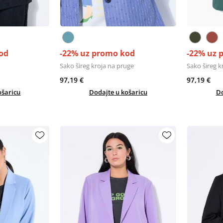
od
-22% uz promo kod
-22% uz 
Sako šireg kroja na pruge
Sako šireg k
97,19 €
97,19 €
ošaricu
Dodajte u košaricu
Do