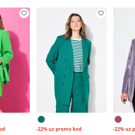
od
-22% uz promo kod
-22% uz 