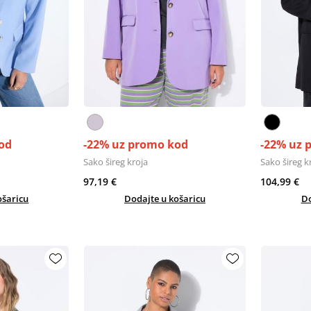
od
-22% uz promo kod
-22% uz 
Sako šireg kroja
Sako šireg k
97,19 €
104,99 €
ošaricu
Dodajte u košaricu
Do