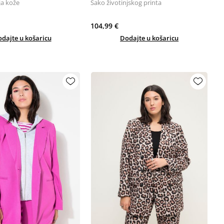
ja kože
Sako životinjskog printa
104,99 €
dajte u košaricu
Dodajte u košaricu