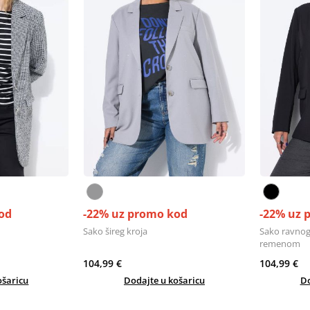
od
-22% uz promo kod
-22% uz 
Sako šireg kroja
Sako ravnog
remenom
104,99 €
104,99 €
ošaricu
Dodajte u košaricu
Do