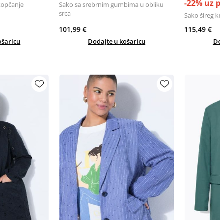
-22% uz 
kopčanje
Sako sa srebrnim gumbima u obliku
srca
Sako šireg k
101,99 €
115,49 €
ošaricu
Dodajte u košaricu
Do