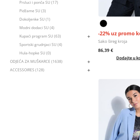
Prsluci i ponča SU (17)
Pidžame SU (3)
Dokoljenke SU (1)
Modni dodaci SU (4)
-22% uz promo k
Kupaći program SU (63)
Sako šireg kroja
Sportski grudnjaci SU (4)
86,39 €
Hula-hopke SU (0)
Dodajte u k
ODJEĆA ZA MUŠKARCE (1638)
ACCESSOIRES (128)