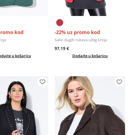
promo kod
-22% uz promo kod
roja
Sako dugih rukava užeg kroja
97,19 €
dajte u košaricu
Dodajte u košaricu