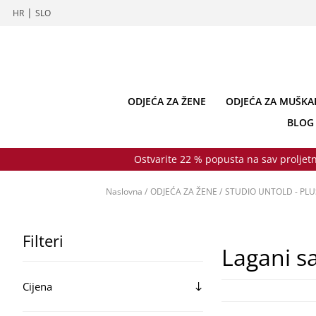
|
HR
SLO
ODJEĆA ZA ŽENE
ODJEĆA ZA MUŠKA
BLOG
Ostvarite 22 % popusta na sav proljetn
Naslovna
/
ODJEĆA ZA ŽENE
/
STUDIO UNTOLD - PLUS
Filteri
Lagani s
Cijena