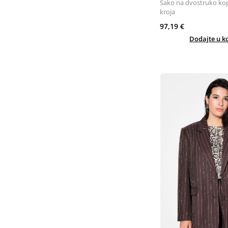
Sako na dvostruko ko
kroja
97,19 €
Dodajte u k