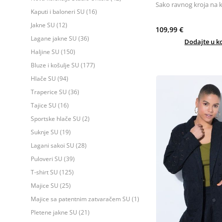
Sako ravnog kroja na 
Kaputi i baloneri SU (16)
Jakne SU (12)
109,99 €
Lagane jakne SU (36)
Dodajte u k
Haljine SU (150)
Bluze i košulje SU (177)
Hlače SU (94)
Traperice SU (36)
Tajice SU (16)
Sportske hlače SU (2)
Suknje SU (19)
Lagani sakoi SU (28)
Puloveri SU (39)
T-shirt SU (125)
Majice SU (25)
Majice sa patentnim zatvaračem SU (1)
Pletene jakne SU (21)