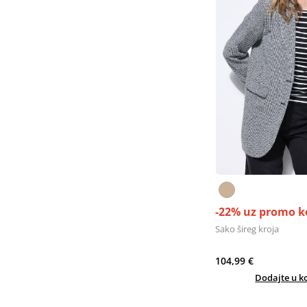
-22% uz promo k
Sako šireg kroja
104,99 €
Dodajte u k