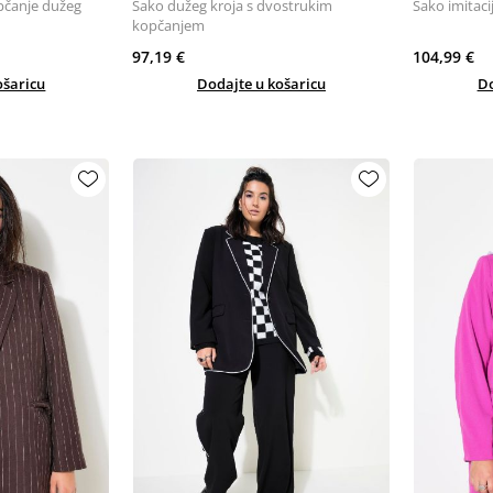
pčanje dužeg
Sako dužeg kroja s dvostrukim
Sako imitaci
kopčanjem
97,19 €
104,99 €
ošaricu
Dodajte u košaricu
Do