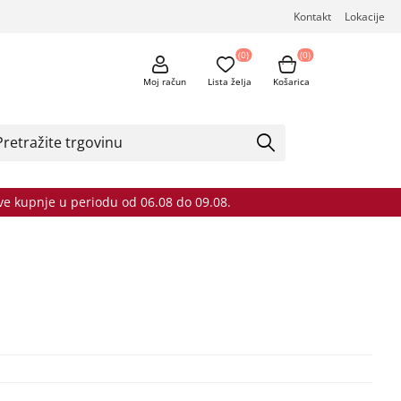
Kontakt
Lokacije
(0)
(0)
Moj račun
Lista želja
Košarica
sve kupnje u periodu od 06.08 do 09.08.