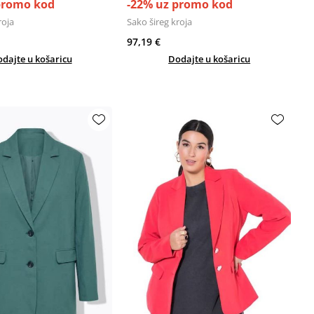
promo kod
-22% uz promo kod
roja
Sako šireg kroja
97,19 €
dajte u košaricu
Dodajte u košaricu