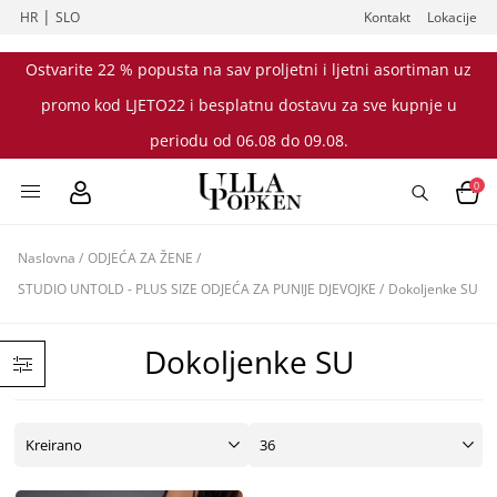
|
HR
SLO
Kontakt
Lokacije
Ostvarite 22 % popusta na sav proljetni i ljetni asortiman uz
promo kod LJETO22 i besplatnu dostavu za sve kupnje u
periodu od 06.08 do 09.08.
0
Naslovna
/
ODJEĆA ZA ŽENE
/
STUDIO UNTOLD - PLUS SIZE ODJEĆA ZA PUNIJE DJEVOJKE
/
Dokoljenke SU
Dokoljenke SU