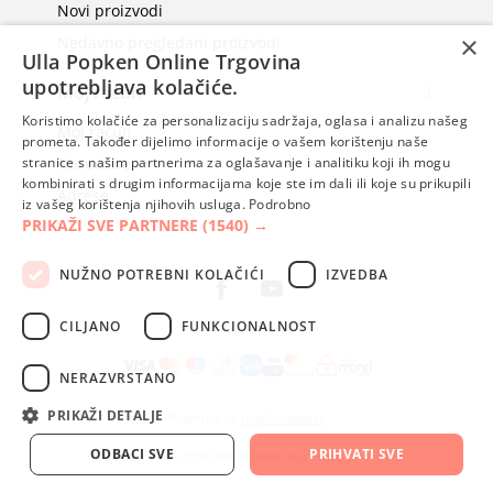
Novi proizvodi
×
Nedavno pregledani proizvodi
Ulla Popken Online Trgovina
upotrebljava kolačiće.
Moj račun
Koristimo kolačiće za personalizaciju sadržaja, oglasa i analizu našeg
Moj račun
prometa. Također dijelimo informacije o vašem korištenju naše
Narudžbe
stranice s našim partnerima za oglašavanje i analitiku koji ih mogu
kombinirati s drugim informacijama koje ste im dali ili koje su prikupili
Adrese
iz vašeg korištenja njihovih usluga.
Podrobno
PRIKAŽI SVE PARTNERE
(1540) →
NUŽNO POTREBNI KOLAČIĆI
IZVEDBA
CILJANO
FUNKCIONALNOST
NERAZVRSTANO
PRIKAŽI DETALJE
Powered by
nopCommerce
ODBACI SVE
PRIHVATI SVE
Autorska prava; 2026 Ulla Popken. Sva prava pridržana.