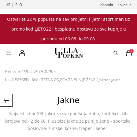
|
HR
SLO
Kontakt
Lokacije
Ostvarite 22 % popusta na sav proljetni i ljetni asortiman uz
promo kod LJETO22 i besplatnu dostavu za sve kupnje u
periodu od 06.08 do 09.08.
0
Naslovna
/
ODJEĆA ZA ŽENE
/
ULLA POPKEN - KVALITETNA ODJEĆA ZA PUNIJE ŽENE
/
Jakne
/
Jakne
Jakne
Najveći izbor XXL jakni za sva godišnja doba, konfekcijskih
brojeva od 42 do 60. Plus size jakne za punije žene - sportske,
poslovne, zimske, kožne, traper i keper.