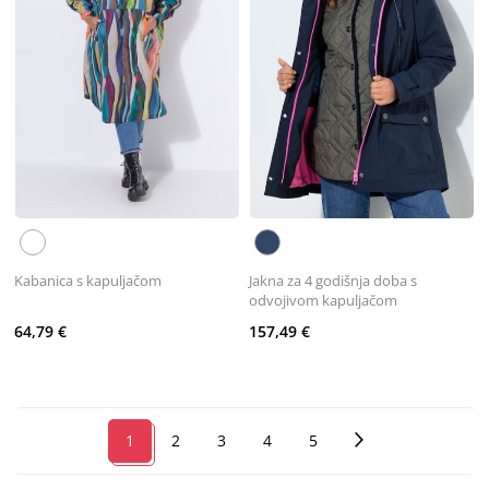
Kabanica s kapuljačom
Jakna za 4 godišnja doba s
odvojivom kapuljačom
64,79 €
157,49 €
1
2
3
4
5