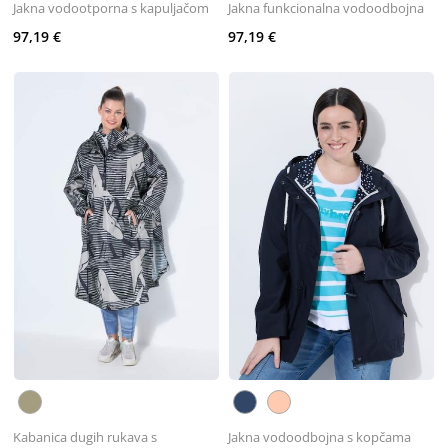
Jakna vodootporna s kapuljačom
Jakna funkcionalna vodoodbojna
97,19 €
97,19 €
Kabanica dugih rukava s
Jakna vodoodbojna s kopčama