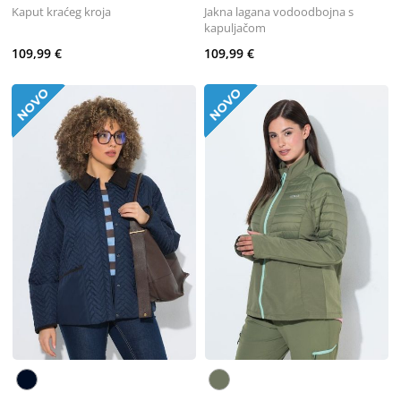
Kaput kraćeg kroja
Jakna lagana vodoodbojna s
kapuljačom
109,99 €
109,99 €