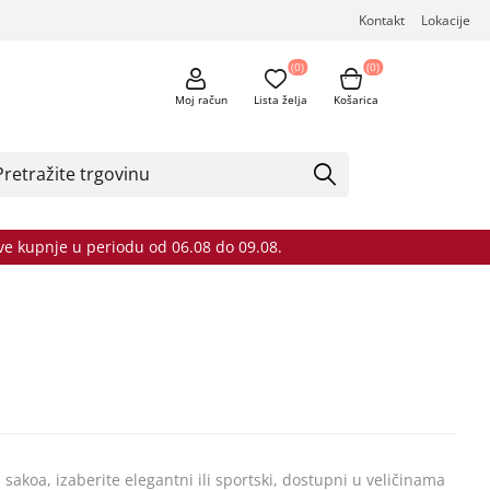
Kontakt
Lokacije
(0)
(0)
Moj račun
Lista želja
Košarica
sve kupnje u periodu od 06.08 do 09.08.
 sakoa, izaberite elegantni ili sportski, dostupni u veličinama