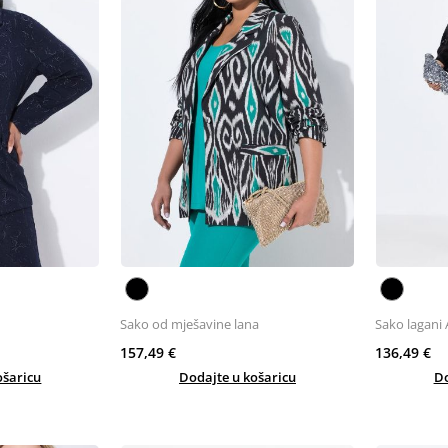
Sako od mješavine lana
Sako lagani 
157,49 €
136,49 €
ošaricu
Dodajte u košaricu
Do