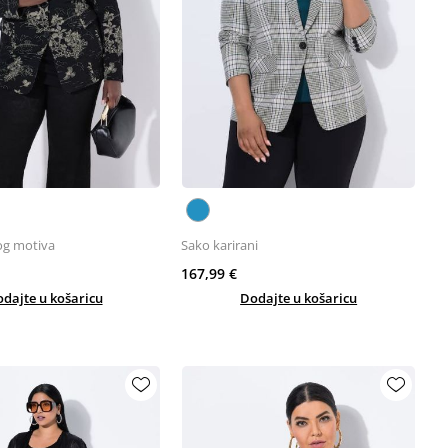
og motiva
Sako karirani
167,99 €
dajte u košaricu
Dodajte u košaricu