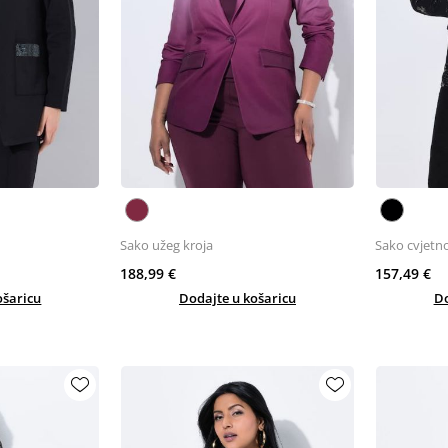
Sako užeg kroja
Sako cvjetn
188,99 €
157,49 €
ošaricu
Dodajte u košaricu
Do