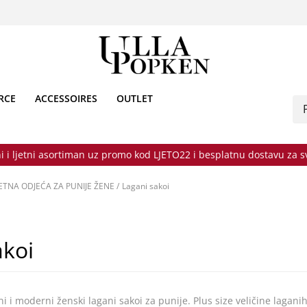
RCE
ACCESSOIRES
OUTLET
i i ljetni asortiman uz promo kod LJETO22 i besplatnu dostavu za 
ETNA ODJEĆA ZA PUNIJE ŽENE
/
Lagani sakoi
akoi
ni i moderni ženski lagani sakoi za punije. Plus size veličine laganih