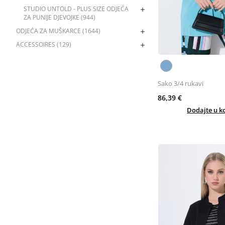
STUDIO UNTOLD - PLUS SIZE ODJEĆA
ZA PUNIJE DJEVOJKE (944)
ODJEĆA ZA MUŠKARCE (1644)
ACCESSOIRES (129)
Sako 3/4 rukavi
86,39 €
Dodajte u k