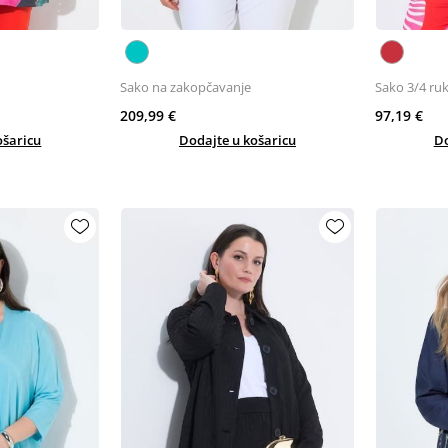
Sako na zakopčavanje
Sako 3/4 ruk
209,99 €
97,19 €
ošaricu
Dodajte u košaricu
Do