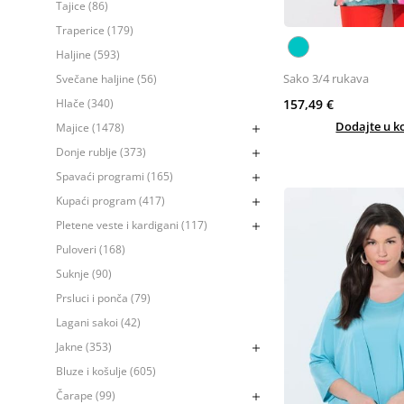
Tajice (86)
Traperice (179)
Haljine (593)
Sako 3/4 rukava
Svečane haljine (56)
157,49 €
Hlače (340)
Dodajte u k
Majice (1478)
Donje rublje (373)
Spavaći programi (165)
Kupaći program (417)
Pletene veste i kardigani (117)
Puloveri (168)
Suknje (90)
Prsluci i ponča (79)
Lagani sakoi (42)
Jakne (353)
Bluze i košulje (605)
Čarape (99)