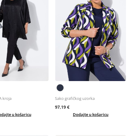
A kroja
Sako grafičkog uzorka
97,19 €
dajte u košaricu
Dodajte u košaricu