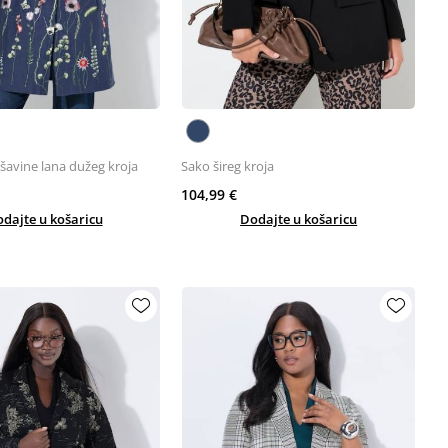
šavine lana dužeg kroja
Sako šireg kroja
104,99 €
dajte u košaricu
Dodajte u košaricu