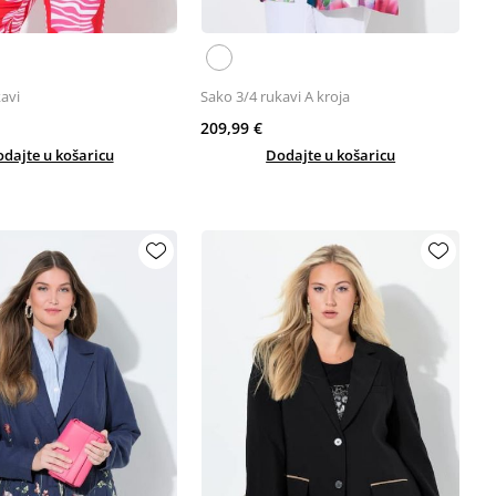
avi
Sako 3/4 rukavi A kroja
209,99 €
dajte u košaricu
Dodajte u košaricu