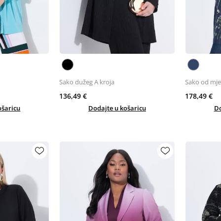
Sako dužeg A kroja
Sako od mje
136,49 €
178,49 €
ošaricu
Dodajte u košaricu
Do