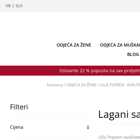
|
HR
SLO
ODJEĆA ZA ŽENE
ODJEĆA ZA MUŠKA
BLOG
Ostvarite 22 % popusta na sav proljetn
Naslovna
/
ODJEĆA ZA ŽENE
/
ULLA POPKEN - KVALIT
Filteri
Lagani s
Cijena
Ulla Popken kvalitet