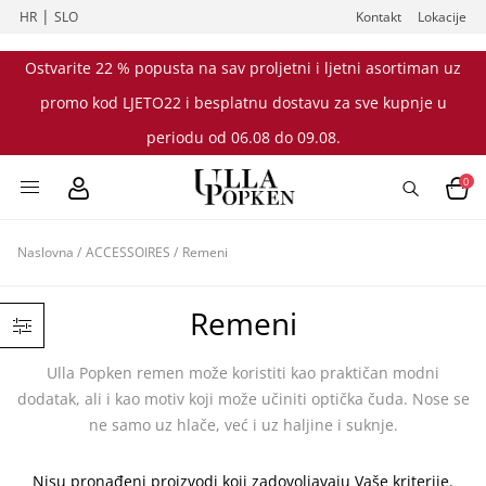
|
HR
SLO
Kontakt
Lokacije
Ostvarite 22 % popusta na sav proljetni i ljetni asortiman uz
promo kod LJETO22 i besplatnu dostavu za sve kupnje u
periodu od 06.08 do 09.08.
0
Naslovna
/
ACCESSOIRES
/
Remeni
Remeni
Ulla Popken remen može koristiti kao praktičan modni
dodatak, ali i kao motiv koji može učiniti optička čuda. Nose se
ne samo uz hlače, već i uz haljine i suknje.
Nisu pronađeni proizvodi koji zadovoljavaju Vaše kriterije.