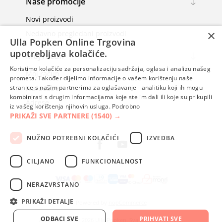
Naše promocije
Novi proizvodi
×
Nedavno pregledani proizvodi
Ulla Popken Online Trgovina
upotrebljava kolačiće.
Moj račun
Koristimo kolačiće za personalizaciju sadržaja, oglasa i analizu našeg
Moj račun
prometa. Također dijelimo informacije o vašem korištenju naše
stranice s našim partnerima za oglašavanje i analitiku koji ih mogu
Narudžbe
kombinirati s drugim informacijama koje ste im dali ili koje su prikupili
Adrese
iz vašeg korištenja njihovih usluga.
Podrobno
PRIKAŽI SVE PARTNERE
(1540) →
NUŽNO POTREBNI KOLAČIĆI
IZVEDBA
CILJANO
FUNKCIONALNOST
NERAZVRSTANO
PRIKAŽI DETALJE
Powered by
nopCommerce
ODBACI SVE
PRIHVATI SVE
Autorska prava; 2026 Ulla Popken. Sva prava pridržana.